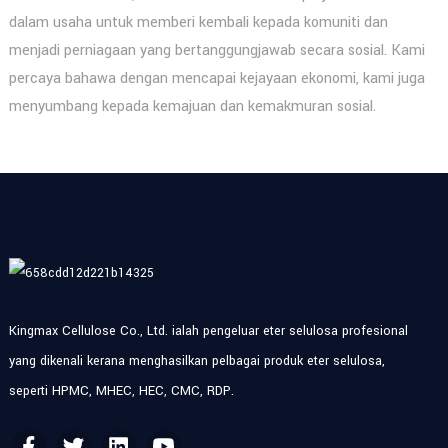
dalam usaha untuk memberi kembali kepada komuniti dan
menjadi perniagaan yang bertanggungjawab secara sosial. Kami
percaya bahawa dengan mencapai kejayaan ekonomi, kami juga
menyumbang kepada kemajuan dan kemakmuran sosial.
Kingmax Cellulose Co., Ltd. ialah pengeluar eter selulosa profesional
yang dikenali kerana menghasilkan pelbagai produk eter selulosa,
seperti HPMC, MHEC, HEC, CMC, RDP.