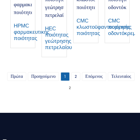
CMC
CMC
HPMC
κλωστοϋφαντουργικής
ποιότητας
HEC
φαρμακευτικής
ποιότητας
οδοντόκρεμα
ποιότητας
ποιότητας
γεώτρησης
πετρελαίου
Πρώτα
Προηγούμενο
1
2
Επόμενος
Τελευταίος
Σύ
2