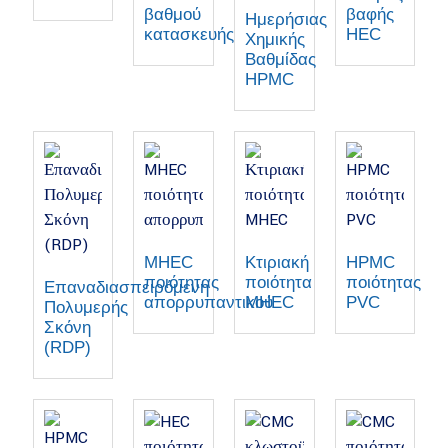
βαθμού
βαφής
Ημερήσιας
κατασκευής
HEC
Χημικής
Βαθμίδας
HPMC
MHEC
Κτιριακή
HPMC
ποιότητας
ποιότητα
ποιότητας
Επαναδιασπειρόμενη
απορρυπαντικού
MHEC
PVC
Πολυμερής
Σκόνη
(RDP)