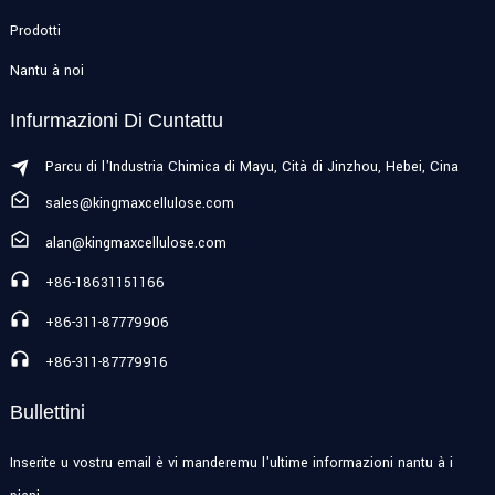
Prodotti
Nantu à noi
Infurmazioni Di Cuntattu
Parcu di l'Industria Chimica di Mayu, Cità di Jinzhou, Hebei, Cina
sales@kingmaxcellulose.com
alan@kingmaxcellulose.com
+86-18631151166
+86-311-87779906
+86-311-87779916
Bullettini
Inserite u vostru email è vi manderemu l'ultime informazioni nantu à i