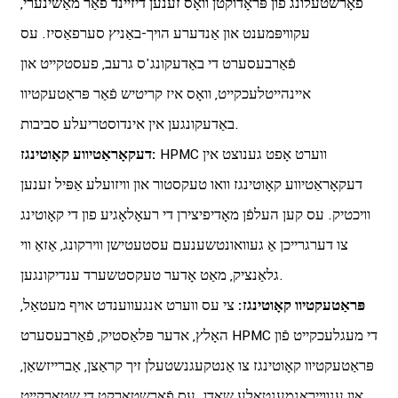
פאָרשטעלונג פֿון פּראָדוקטן וואָס זענען דיזיינד פֿאַר מאַשינערי,
עקוויפּמענט און אַנדערע הויך-באַניץ סערפאַסיז. עס
פֿאַרבעסערט די באַדעקונג'ס גרעב, פעסטקייט און
איינהייטלעכקייט, וואָס איז קריטיש פֿאַר פּראַטעקטיוו
באַדעקונגען אין אינדוסטריעלע סביבות.
HPMC ווערט אָפט גענוצט אין
דעקאָראַטיווע קאָוטינגז:
דעקאָראַטיווע קאָוטינגז וואו טעקסטור און וויזועלע אַפּיל זענען
וויכטיק. עס קען העלפֿן מאָדיפיצירן די רעאָלאָגיע פון ​​​​די קאָוטינג
צו דערגרייכן אַ געוואונטשענעם עסטעטישן ווירקונג, אַזאַ ווי
גלאַנציק, מאַט אָדער טעקסטשערד ענדיקונגען.
פּראַטעקטיוו קאָוטינגז:
צי עס ווערט אנגעווענדט אויף מעטאַל,
האָלץ, אדער פּלאַסטיק, פֿאַרבעסערט HPMC די מעגלעכקייט פֿון
פּראַטעקטיוו קאָוטינגז צו אַנטקעגנשטעלן זיך קראַצן, אַברייזשאַן,
און ענווייראָנמענטאַלע שאָדן. עס פֿאַרשטאַרקט די שטאַרקייט