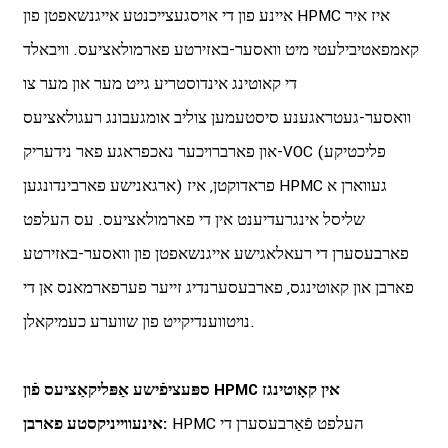
איינע פון ​​די אויסגעצייכנטע אייגנשאפטן פון HPMC איז איר
קאמפאטיבילעטי מיט וואסער-באזירטע פארמולאציעס. וויבאלד
די קאוטינג אינדוסטריע גייט מער און מער צו
וואסער-געטראגענע סיסטעמען צוליב אומגעבונג רעגולאציעס
און פארברויכער נאכפראגע פאר נידעריק-VOC (פליכטיקע
ארגאנישע פארבינדונגען) פראדוקטן, איז HPMC געווארן א
שליסל אינגרעדיענט אין די פארמולאציעס. עס העלפט
פארבעסערן די רעאלאגישע אייגנשאפטן פון וואסער-באזירטע
פארבן און קאוטינגס, פארבעסערנדיג זייער פערפארמאנס אן די
נויטווענדיקייט פון שווערע כעמיקאלן.
ספּעציפֿישע אַפּליקאַציעס פֿון HPMC אין קאָוטינגז
HPMC העלפט פֿאַרבעסערן די
אינעווייניקסטע פארבן: