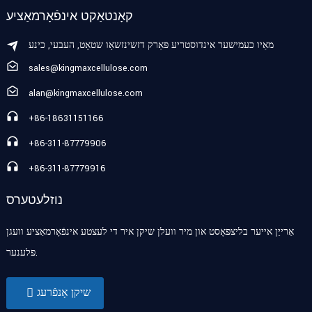
קאָנטאַקט אינפֿאָרמאַציע
מאַיו כעמישער אינדוסטריע פּאַרק דזשינזשאָו שטאָט, העבעי, כינע
sales@kingmaxcellulose.com
alan@kingmaxcellulose.com
+86-18631151166
+86-311-87779906
+86-311-87779916
נוזלעטערס
אַרייַן אייער בליצפּאָסט און מיר וועלן שיקן איר די לעצטע אינפֿאָרמאַציע וועגן
פּלענער.
שיקן אָנפֿרעג