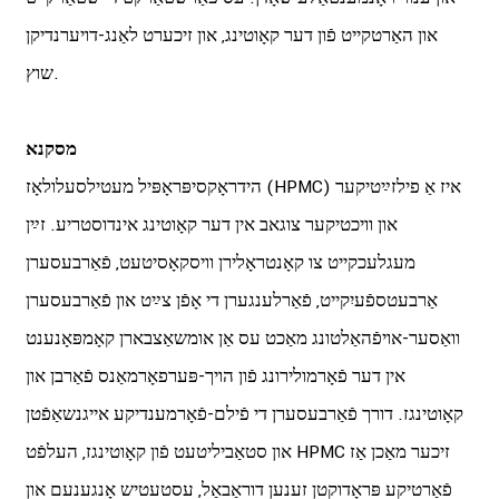
און האַרטקייט פֿון דער קאָוטינג, און זיכערט לאַנג-דויערנדיקן
שוץ.
מסקנא
הידראָקסיפּראָפּיל מעטילסעלולאָז (HPMC) איז אַ פילזײַטיקער
און וויכטיקער צוגאב אין דער קאָוטינג אינדוסטריע. זײַן
מעגלעכקייט צו קאָנטראָלירן וויסקאָסיטעט, פֿאַרבעסערן
אַרבעטספֿעיִקייט, פֿאַרלענגערן די אָפֿן צײַט און פֿאַרבעסערן
וואַסער-אויפֿהאַלטונג מאַכט עס אַן אומשאַצבארן קאָמפּאָנענט
אין דער פֿאָרמולירונג פֿון הויך-פּערפאָרמאַנס פֿאַרבן און
קאָוטינגז. דורך פֿאַרבעסערן די פֿילם-פֿאָרמענדיקע אייגנשאַפֿטן
און סטאַביליטעט פֿון קאָוטינגז, העלפֿט HPMC זיכער מאַכן אַז
פֿאַרטיקע פּראָדוקטן זענען דוראַבאַל, עסטעטיש אָנגענעם און