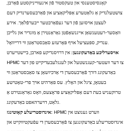
קאָנסיסטענסי און טעקסטור פֿון אינעווייניקסטע פֿאַרבן,
צושטעלנדיק אַ גלאַטערע אַפּליקאַציע און פֿאַרבעסערנדיק דעם
לעצטן אויסזען פֿון דער געפֿאַרבטער ייבערפֿלאַך. אירע
וואַסער-רעטענשאַן אייגנשאַפֿטן גאַראַנטירן אַ מונדיר און גלייכן
ענדיק, ספּעציעל אויף פּאָרעזע סאַבסטראַטן ווי דרייוואָל.
אויסערליכע באַדעקונגען:
אין דרויסנדיקע פארבן, ביישטייערט
HPMC צו דער וועטער-קעגנשטעל און לענגלעבעדיקייט פון דער
באַדעקונג דורך פֿאַרבעסערן די אַדכיזשאַן צו סאַבסטראַטן ווי
בעטאָן, ציגל און האָלץ. עס פאַרהיט אויך פרי-טאָטישע
טרוקעניש בעת דעם אַפּליקאַציע פּראָצעס, וואָס גאַראַנטירט אַ
גלאַט, דויערהאפט באַדעקונג.
HPMC ווערט גענוצט אין
אינדוסטריעלע קאָוטינגז:
אינדוסטריעלע באַדעקונגען צו פֿאַרבעסערן די עפֿעקטיווקייט און