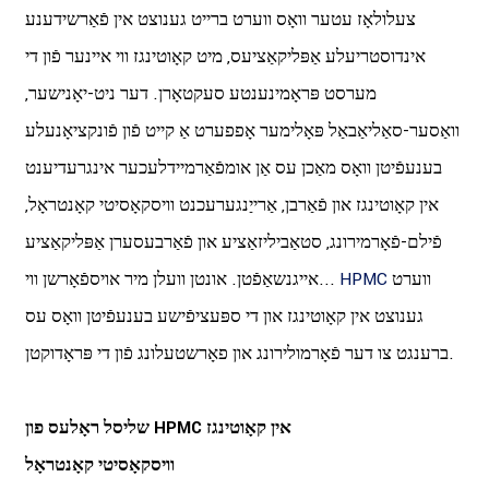
צעלולאָז עטער וואָס ווערט ברייט גענוצט אין פֿאַרשידענע
אינדוסטריעלע אַפּליקאַציעס, מיט קאָוטינגז ווי איינער פֿון די
מערסט פּראָמינענטע סעקטאָרן. דער ניט-יאָנישער,
וואַסער-סאַליאַבאַל פּאָלימער אָפפערט אַ קייט פֿון פֿונקציאָנעלע
בענעפֿיטן וואָס מאַכן עס אַן אומפֿאַרמיידלעכער אינגרעדיענט
אין קאָוטינגז און פֿאַרבן, אַרייַנגערעכנט וויסקאָסיטי קאָנטראָל,
פֿילם-פֿאָרמירונג, סטאַביליזאַציע און פֿאַרבעסערן אַפּליקאַציע
ווערט
HPMC
אייגנשאַפֿטן. אונטן וועלן מיר אויספֿאָרשן ווי...
גענוצט אין קאָוטינגז און די ספּעציפֿישע בענעפֿיטן וואָס עס
ברענגט צו דער פֿאָרמולירונג און פאָרשטעלונג פֿון די פּראָדוקטן.
שליסל ראָלעס פון HPMC אין קאָוטינגז
וויסקאָסיטי קאָנטראָל