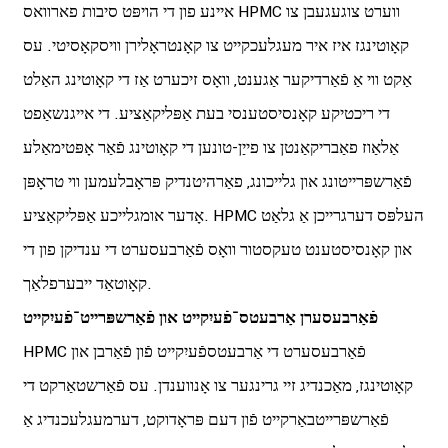
איינע פון ​​די הויפּט סיבות פארוואס HPMC ווערט צוגעגעבן צו
קאָוטינגז איז איר מעגלעכקייט צו קאָנטראָלירן וויסקאָסיטי. עס
אַקט ווי אַ פֿאַרדיקער אַגענט, וואָס זיכערט אַז די קאָוטינג האַלט
די ריכטיקע קאָנסיסטענסי בעת אַפּליקאַציע. די אייגנשאַפט
אַלאַוז פאַבריקאַנטן צו פייַן-טונען די קאָוטינג פֿאַר אָפּטימאַלע
פֿאַרשפּרייטונג און גלייכונג, פאַרהיטנדיק פּראָבלעמען ווי טראָפּן
אָדער אומגלייכע אַפּליקאַציע. HPMC העלפּס דערגרייכן אַ גלאַט
און קאָנסיסטענט טעקסטור וואָס פֿאַרבעסערט די ענדיקן פון די
קאָוטאַד ייבערפלאַך.
פֿאַרבעסערן אַרבעטס־פֿעיִקייט און פֿאַרשפּרייט־פֿעיִקייט
HPMC פֿאַרבעסערט די אַרבעטספֿעיִקייט פֿון פֿאַרבן און
קאָוטינגז, מאַכנדיג זיי גרינגער צו אָנווענדן. עס פֿאַרשטאַרקט די
פֿאַרשפּרייטבאַרקייט פֿון דעם פּראָדוקט, דערמעגלעכנדיג אַ