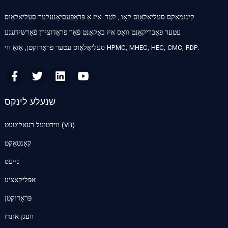
קינגמאַקס סעליאַלאָוס קאָו., לטד. איז אַ פּראָפעסיאָנעלער סעליאַלאָוס
עטער פאַבריקאַנט וואָס איז באַקאַנט פֿאַר פּראָדוצירן פֿאַרשידענע
סעליאַלאָוס עטער פּראָדוקטן, אַזאַ ווי HPMC, MHEC, HEC, CMC, RDP.
שנעלע לינקס
ווירטועל רעאַליטעט (VR)
קאָנטאַקט
נייעס
אַפּליקאַציע
פּראָדוקטן
וועגן אונדז