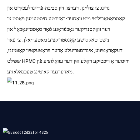
גרינג צו צולייגן. דערצו, זײַן סביבה-פֿרײַנדלעכקייט און
קאָמפּאַטאַביליטי מיט וואַסער-באַזירטע סיסטעמען פּאַסט צו
דער וואַקסנדיקער נאָכפֿראַגע פֿאַר סאַסטיינאַבאַל און
נישט-טאַקסישע קאָנסטרוקציע מאַטעריאַלן. צי פֿאַר
דעקאָראַטיווע, אינדוסטריעלע אָדער פּראַטעקטיוו קאָוטינגז,
שפּילט HPMC ווײַטער אַ וויכטיקע ראָלע אין דער עוואָלוציע פֿון
מאָדערנער קאָוטינג טעכנאָלאָגיע.