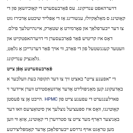
דויערהאפט ענדיקונג. עס פֿאַרבעסערט די קאָוכיזשאַן פון די
קאָוטינג ס מאַלאַקיולז, ענשורינג אַז די אַפּלייד שיכטע אַדכירז גוט
צו דער ייבערפלאַך און פאָרמירט אַ שטאַרק, איינהייטלעך פילם.
דאָס איז קריטיש פֿאַר פֿאַרבעסערן די דויערהאפטקייט און
וועטער קעגנשטעל פון די פאַרב, ווי אויך פֿאַר דערגרייכן אַ גלאַט,
גלאַנציק ענדיקונג.
פֿאַרבעסערטע אָפֿן צייט
די "אפענע צייט" באציט זיך צו דער תקופה בעת וועלכער א
באַדעקונג קען מאַניפּולירט אָדער אַדזשאַסטירט ווערן איידער זי
פארלענגערט די עפענע צייט פון
HPMC
הייבט אָן צו פֿעסטן.
קאָוטינגז, וואָס איז ספּעציעל נוצלעך אין סיטואַציעס וואו דער
באַניצער דאַרף מער צייט צו סטרויערן די קאָוטינג, אַזאַ ווי ווען
מען טראָגט אויף גרויסע ייבערפלאַכן אָדער קאָמפּליצירטע