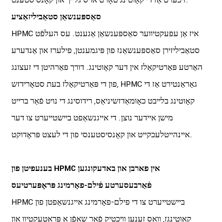
זיכערט אַז די קאָוטינג טאָרט אויס גלייך און קאָנסיסטענט.
סאַספּענשאַן סטאַביליזאַציע
HPMC איז אַן עפעקטיווער סאַספּענשאַן אַגענט. עס העלפֿט
סטאַביליזירן סאַספּענשאַנז פון פּיגמענטן, פילערז און אַנדערע
האַרטע פּאַרטיקאַלז אין דער קאָוטינג. דורך פאַרהיטן די זעצונג
פון די פּאַרטיקאַלז בעת סטאָרידזש, HPMC גאַראַנטירט אַז די
קאָוטינג בלייבט כאָומאַדזשיניאַס, רידוסינג די נויט פֿאַר ברייט
מישן איידער נוצן. די אייגנשאַפט ביישטייערט צו דער
איינהייטלעכקייט און קאָנסיסטענסי פון די לעצט פּראָדוקט.
בענעפיטן פון HPMC אין פארבן און באדעקונגען
פֿאַרבעסערטע פֿילם-פאָרמינג פּראָפּערטיעס
HPMC ביישטייערט צו די פילם-פאָרמינג אייגנשאַפטן פון
קאָוטינגז, וואָס זענען וויכטיק פֿאַר שאַפֿן אַ פּראַטעקטיוו און