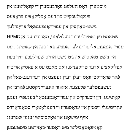
מוסטערן. דאָס העלפֿט פֿאַרבעסערן די קוואַליטעט און
פּינקטלעכקייט פון דעם אַפּליקאַציע פּראָצעס.
נישט-טאַקסיק און ענווייראָנמענטאַלי פרייַנדלעך
HPMC שטאמט פון נאטירלעכער צעלולאָזע, מאַכנדיג עס אַן
ענווייראָנמענטאַל-פרייַנדלעך אָפּציע פֿאַר נוצן אין קאָוטינגז. עס
איז נישט-טאַקסיש און גיט נישט אַרויס שעדלעכע רויך בעת
אַפּליקאַציע אָדער טריקעניש, וואָס מאַכט עס אַ פּאַסיק אַדיטיוו
פֿאַר פּראָדוקטן וואָס וועלן ווערן גענוצט אין רעזידענטשאַל און
געשעפטלעך פּלעצער, אַזאַ ווי אינעווייניקסטע פֿאַרבן און
קאָוטינגז. זייַן זיכערקייט און ענווייראָנמענטאַל בענעפיץ זענען
ינקריסינגלי וויכטיק אין ינדאַסטריז וווּ רעגולאַטאָרי סטאַנדאַרדס
אויף ימישאַנז און טאַקסיסיטי זענען שטרענג.
קאָמפּאַטאַביליטי מיט וואַסער-באַזירטע סיסטעמען