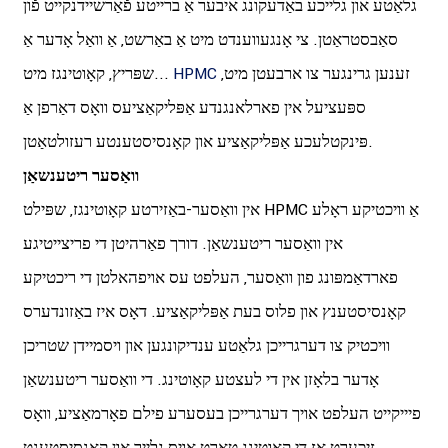
גלאַטע און גלייכע באַדעקונג איבער אַ ברייטע פֿאַרשיידנקייט פֿון
סאַבסטראַטן. צי אָנגעווענדט מיט אַ באַרשט, אַ וואַל אָדער אַ
זענען גרינגער צו ארבעטן מיט,
HPMC
שפּריץ, קאָוטינגז מיט...
ספּעציעל אין פארלאנגנדע אַפּליקאַציעס וואָס דאַרפן אַ
פּינקטלעכע אַפּליקאַציע און קאָנסיסטענטע רעזולטאַטן.
וואַסער ריטענשאַן
אין וואַסער-באַזירטע קאָוטינגז, שפּילט HPMC אַ וויכטיקע ראָלע
אין וואַסער ריטענשאַן. דורך פאַרהיטן די פריצייטיגע
פארדאַמפּונג פון וואַסער, העלפט עס אויפהאלטן די ריכטיקע
קאָנסיסטענץ און פלוס בעת אַפּליקאַציע. דאָס איז באַזונדערס
וויכטיק צו דערגרייכן גלאַטע ענדיקונגען און ויסמיידן שטריכן
אָדער בלאָזן אין די לעצטע קאָוטינג. די וואַסער ריטענשאַן
פיייקייט העלפט אויך דערגרייכן בעסערע פילם פאָרמאַציע, וואָס