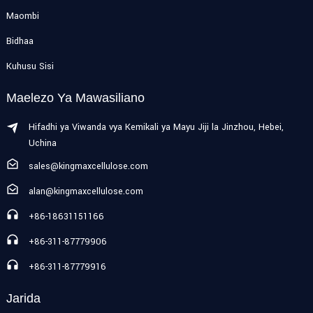
Maombi
Bidhaa
Kuhusu Sisi
Maelezo Ya Mawasiliano
Hifadhi ya Viwanda vya Kemikali ya Mayu Jiji la Jinzhou, Hebei,
Uchina
sales@kingmaxcellulose.com
alan@kingmaxcellulose.com
+86-18631151166
+86-311-87779906
+86-311-87779916
Jarida