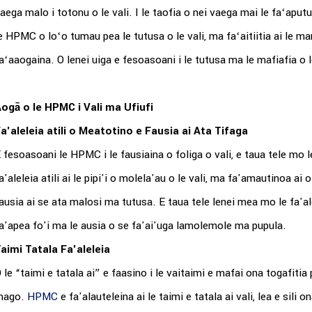
aega malo i totonu o le vali. I le taofia o nei vaega mai le faʻaputu
e HPMC o loʻo tumau pea le tutusa o le vali, ma faʻaitiitia ai le m
aʻaaogaina. O lenei uiga e fesoasoani i le tutusa ma le mafiafia o 
ogā o le HPMC i Vali ma Ufiufi
a'aleleia atili o Meatotino e Fausia ai Ata Tifaga
 fesoasoani le HPMC i le fausiaina o foliga o vali, e taua tele mo 
a'aleleia atili ai le pipi'i o molela'au o le vali, ma fa'amautinoa ai 
ausia ai se ata malosi ma tutusa. E taua tele lenei mea mo le fa'alel
a'apea fo'i ma le ausia o se fa'ai'uga lamolemole ma pupula.
aimi Tatala Fa'aleleia
 le “taimi e tatala ai” e faasino i le vaitaimi e mafai ona togafitia
mago.
HPMC
e fa'alauteleina ai le taimi e tatala ai vali, lea e sili