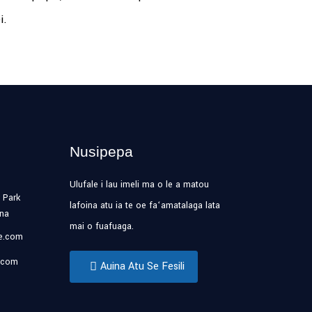
i.
Nusipepa
Ulufale i lau imeli ma o le a matou
 Park
lafoina atu ia te oe faʻamatalaga lata
ina
mai o fuafuaga.
se.com
.com
Auina Atu Se Fesili