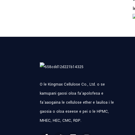
l
O le Kingmax Cellulose Co., Ltd. o se
kamupani gaosi oloa fa'apolofesa e
fa'aaogaina le cellulose ether e lauiloa i le
gaosia o oloa eseese e pei o le HPMC,
MHEC, HEC, CMC, RDP.