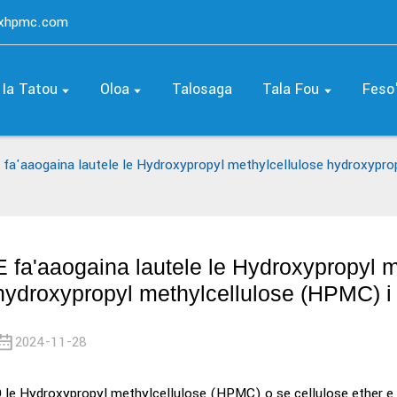
axhpmc.com
 Ia Tatou
Oloa
Talosaga
Tala Fou
Feso'
 fa'aaogaina lautele le Hydroxypropyl methylcellulose hydroxypro
E fa'aaogaina lautele le Hydroxypropyl m
hydroxypropyl methylcellulose (HPMC) i va
2024-11-28
 le Hydroxypropyl methylcellulose (HPMC) o se cellulose ether e t