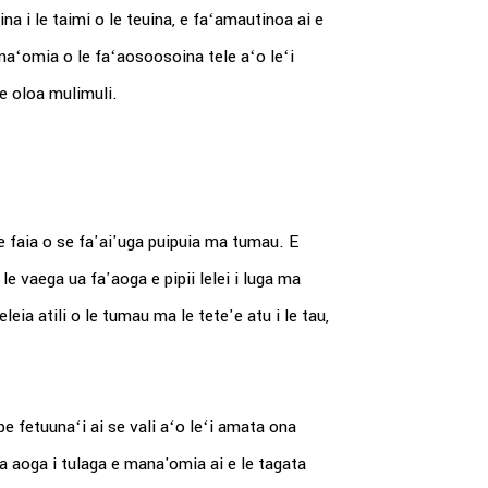
ina i le taimi o le teuina, e faʻamautinoa ai e
anaʻomia o le faʻaosoosoina tele aʻo leʻi
le oloa mulimuli.
le faia o se fa'ai'uga puipuia ma tumau. E
o le vaega ua fa'aoga e pipii lelei i luga ma
eia atili o le tumau ma le tete'e atu i le tau,
 pe fetuunaʻi ai se vali aʻo leʻi amata ona
 ona aoga i tulaga e mana'omia ai e le tagata