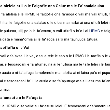
a'aleleia atili o le Faigofie ona Galue ma le Fa'asalalauina
 fa'aleleia e le HPMC le faigofie ona fa'aoga o vali ma vali ufiufi, 
tili ai le faigofie ona salalau o le oloa, ma mafai ai ona ufiufi lel
 le pulumu, uili, po'o le fa'asusu, o vali ufiufi o lo'o i ai
HPMC
e faig
aigata e manaʻomia ai le faʻaoga saʻo ma taunuuga tutusa.
aofiofia o le Vai
 vali e fa'avae i le vai, e taua tele le sao o le HPMC i le taofia o l
ai, e fesoasoani e fa'atumauina ai le tutusa ma le tafe lelei i le t
e ausia o ni fa'ai'uga lamolemole ma 'alofia ai ni laina po'o ni pupuni
ai e fesoasoani fo'i i le ausia o se fa'aputuga ata sili atu, ma fa'
umau.
a'amautu o le Fa'agata
 le HPMC o se vailaʻau faʻasusu lelei. E fesoasoani e faʻamautu 