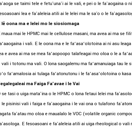
a'aoga se taimi tele e fetu'una'i ai le vali, e pei o le fa'aogaina o
esoasoani lea e fa'aleleia atili ai le lelei ma le sa'o o le fa'agasol
 lē oona ma e lelei mo le siosiomaga
 maua mai le HPMC mai le cellulose masani, ma avea ai ma se filifi
aʻaaogaina i vali. E le oona ma e le faʻasaʻolotoina ai ni asu leaga
ea e avea ai ma se mea faʻaopoopo talafeagai mo oloa o le a faʻaa
 vali i totonu ma vali. O lona saogalemu ma faʻamanuiaga tau le si
oʻo faʻamalosia ai tulaga faʻatonutonu i le faʻasaʻolotoina o ka
egalegaleai ma Faiga Fa'avae i le Vai
 se tasi o uiga mata'ina o le HPMC o lona fetaui lelei ma fa'asologa
 le pisinisi vali i faiga e fa'aaogaina i le vai ona o tulafono fa'
agata fa'atau mo oloa e maualalo le VOC (volatile organic compo
a'asologa. E fesoasoani e fa'aleleia atili ai uiga rheological o vali m