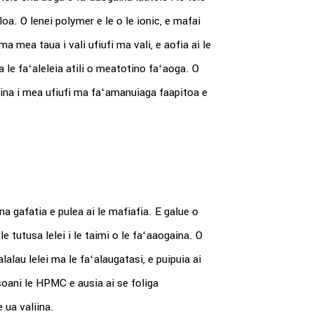
iloa. O lenei polymer e le o le ionic, e mafai
a mea taua i vali ufiufi ma vali, e aofia ai le
a le faʻaleleia atili o meatotino faʻaoga. O
ina i mea ufiufi ma faʻamanuiaga faapitoa e
a gafatia e pulea ai le mafiafia. E galue o
e tutusa lelei i le taimi o le faʻaaogaina. O
alalau lelei ma le faʻalaugatasi, e puipuia ai
asoani le HPMC e ausia ai se foliga
 ua valiina.