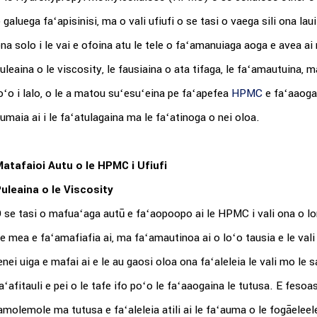
 galuega faʻapisinisi, ma o vali ufiufi o se tasi o vaega sili ona lau
na solo i le vai e ofoina atu le tele o faʻamanuiaga aoga e avea ai m
uleaina o le viscosity, le fausiaina o ata tifaga, le faʻamautuina, m
oʻo i lalo, o le a matou suʻesuʻeina pe faʻapefea
HPMC
e faʻaaoga
umaia ai i le faʻatulagaina ma le faʻatinoga o nei oloa.
atafaioi Autu o le HPMC i Ufiufi
uleaina o le Viscosity
 se tasi o mafuaʻaga autū e faʻaopoopo ai le HPMC i vali ona o lon
e mea e faʻamafiafia ai, ma faʻamautinoa ai o loʻo tausia e le vali l
enei uiga e mafai ai e le au gaosi oloa ona faʻaleleia le vali mo le s
aʻafitauli e pei o le tafe ifo poʻo le faʻaaogaina le tutusa. E feso
amolemole ma tutusa e faʻaleleia atili ai le faʻauma o le fogāeleele