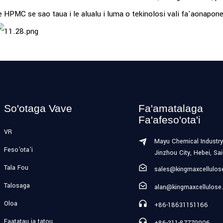
e HPMC se sao taua i le alualu i luma o tekinolosi vali fa'aonapone
So'otaga Vave
Fa'amatalaga
Fa'afeso'ota'i
VR
Mayu Chemical Industry
Feso'ota'i
Jinzhou City, Hebei, Sa
Tala Fou
sales@kingmaxcellulo
Talosaga
alan@kingmaxcellulose
Oloa
+86-18631151166
Faatatau ia tatou
+86-311-87779906