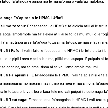
a latou fa'atinoga e aunoa ma le mana'omia o vaila'au malolosi.
a'aoga Fa'apitoa o le HPMC i Ufiufi
ali mo totonu:
E fesoasoani le HPMC e fa'aleleia atili ai le tutusa
a'aoga lamolemole ma fa'aleleia atili ai le foliga mulimuli o le fogā'
 fa'amautinoa ai se fa'ai'uga tutusa ma tutusa, aemaise lava i mea 
fiufi i Fafo:
I vali i fafo, e fesoasoani le HPMC i le tete'e atu i le t
tili o le pipii i mea e pei o le sima, piliki, ma laupapa. E puipuia ai
e fa'aogaina, ma fa'amautinoa ai se vali lamolemole ma umi.
fiufi Fa'apisinisi:
E fa'aaogaina le HPMC i vali fa'apisinisi e fa'ale
a mamanuina mo masini, masini, ma isi mea e masani ona fa'aaogaina
a le tutusa o le vali, lea e taua tele mo vali puipui i siosiomaga fa'
fiufi Teuteuga:
E masani ona fa'aaogaina le HPMC i vali teuteu pe