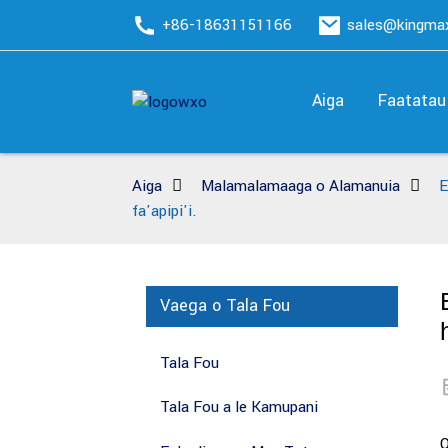
+86-18631151166
sales@kingm
Aiga
Faatatau
Aiga
Malamalamaaga o Alamanuia
E
fa'apipi'i.
Vaega o Tala Fou
Tala Fou
Tala Fou a le Kamupani
O