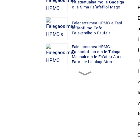
Fa'atuatuaina mo le Gaosiga
F
o le Sima Fa'afefiloi Mago
E
Falegaosimea HPMC e Tasi
a
le Taofi mo Fofo
Fa'akemikolo Faufale
i
Falegaosimea HPMC
f
Fa'apolofesa ma le Tulaga
Mausali ma le Fa'atau Atu i
T
Fafo i le Lalolagi Atoa
I
Sapalai Tele HPMC
Falegaosimea mo Kamupani
v
Gaosi Kemikolo Faufale
l
Falegaosimea HPMC
v
Ta'imua mo le Gaosiga o le
Cellulose Ether
t
F
Falegaosimea HPMC ua
Fa'amaonia mo Maketi o
O
Mea Faufale i le Lalolagi
Atoa