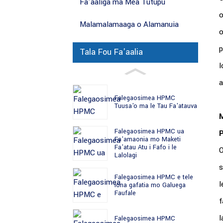
Fa'aaliga ma Mea Tutupu
o
Malamalamaaga o Alamanuia
o
p
Tala Fou Fa'aalia
l
a
Falegaosimea HPMC
Tuusa'o ma le Tau Fa'atauva
M
Falegaosimea HPMC ua
P
Fa'amaonia mo Maketi
Fa'atau Atu i Fafo i le
O
Lalolagi
s
Falegaosimea HPMC e tele
l
lona gafatia mo Galuega
Faufale
f
l
Falegaosimea HPMC