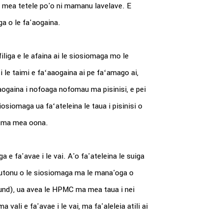
 ni mea tetele po'o ni mamanu lavelave. E
oga o le fa'aogaina.
liga e le afaina ai le siosiomaga mo le
 i le taimi e faʻaaogaina ai pe faʻamago ai,
ogaina i nofoaga nofomau ma pisinisi, e pei
osiomaga ua faʻateleina le taua i pisinisi o
sa ma mea oona.
 e fa'avae i le vai. A'o fa'ateleina le suiga
atonutonu o le siosiomaga ma le mana'oga o
und), ua avea le HPMC ma mea taua i nei
a vali e fa'avae i le vai, ma fa'aleleia atili ai