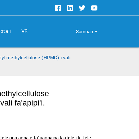
ota'i
VR
Samoan
pyl methylcellulose (HPMC) i vali
ethylcellulose
li fa'apipi'i.
ele ona aoga e faʻaaogaina lautele i le tele