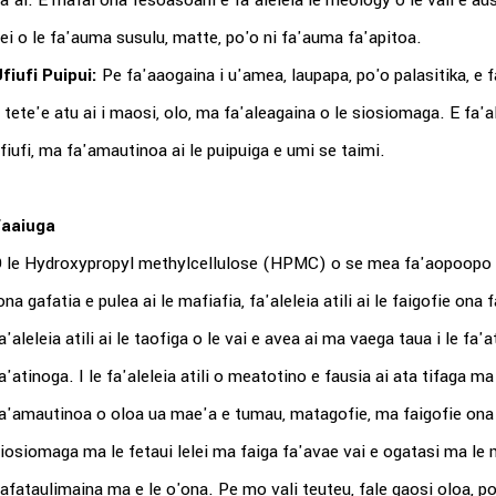
a'ai. E mafai ona fesoasoani e fa'aleleia le rheology o le vali e a
ei o le fa'auma susulu, matte, po'o ni fa'auma fa'apitoa.
fiufi Puipui:
Pe fa'aaogaina i u'amea, laupapa, po'o palasitika, e f
 tete'e atu ai i maosi, olo, ma fa'aleagaina o le siosiomaga. E fa'al
fiufi, ma fa'amautinoa ai le puipuiga e umi se taimi.
Faaiuga
 le Hydroxypropyl methylcellulose (HPMC) o se mea fa'aopoopo e t
ona gafatia e pulea ai le mafiafia, fa'aleleia atili ai le faigofie ona 
a'aleleia atili ai le taofiga o le vai e avea ai ma vaega taua i le fa
a'atinoga. I le fa'aleleia atili o meatotino e fausia ai ata tifaga 
a'amautinoa o oloa ua mae'a e tumau, matagofie, ma faigofie ona fa'
iosiomaga ma le fetaui lelei ma faiga fa'avae vai e ogatasi ma le
afataulimaina ma e le o'ona. Pe mo vali teuteu, fale gaosi oloa, po'