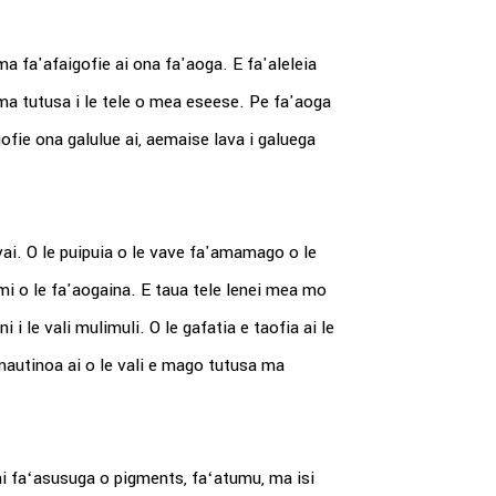
ma fa'afaigofie ai ona fa'aoga. E fa'aleleia
ei ma tutusa i le tele o mea eseese. Pe fa'aoga
ofie ona galulue ai, aemaise lava i galuega
e vai. O le puipuia o le vave fa'amamago o le
aimi o le fa'aogaina. E taua tele lenei mea mo
 i le vali mulimuli. O le gafatia e taofia ai le
amautinoa ai o le vali e mago tutusa ma
ai faʻasusuga o pigments, faʻatumu, ma isi