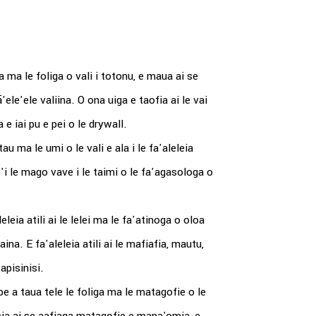
 ma le foliga o vali i totonu, e maua ai se
ele'ele valiina. O ona uiga e taofia ai le vai
e iai pu e pei o le drywall.
au ma le umi o le vali e ala i le fa'aleleia
 fo'i le mago vave i le taimi o le fa'agasologa o
leia atili ai le lelei ma le fa'atinoga o oloa
. E fa'aleleia atili ai le mafiafia, mautu,
apisinisi.
 a taua tele le foliga ma le matagofie o le