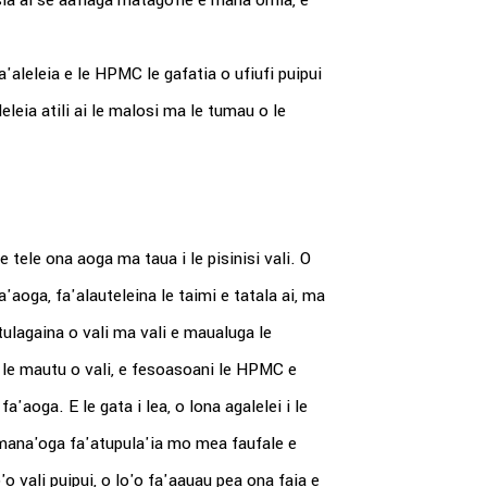
usia ai se aafiaga matagofie e mana'omia, e
a'aleleia e le HPMC le gafatia o ufiufi puipui
eleia atili ai le malosi ma le tumau o le
ele ona aoga ma taua i le pisinisi vali. O
fa'aoga, fa'alauteleina le taimi e tatala ai, ma
'atulagaina o vali ma vali e maualuga le
ma le mautu o vali, e fesoasoani le HPMC e
aoga. E le gata i lea, o lona agalelei i le
 mana'oga fa'atupula'ia mo mea faufale e
o vali puipui, o lo'o fa'aauau pea ona faia e