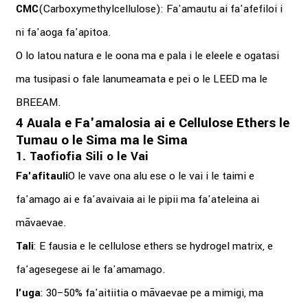
CMC
(Carboxymethylcellulose): Fa'amautu ai fa'afefiloi i
ni fa'aoga fa'apitoa.
O lo latou natura e le oona ma e pala i le eleele e ogatasi
ma tusipasi o fale lanumeamata e pei o le LEED ma le
BREEAM.
4 Auala e Fa'amalosia ai e Cellulose Ethers le
Tumau o le Sima ma le Sima
1. Taofiofia Sili o le Vai
Fa'afitauli
O le vave ona alu ese o le vai i le taimi e
fa'amago ai e fa'avaivaia ai le pipii ma fa'ateleina ai
māvaevae.
Tali
: E fausia e le cellulose ethers se hydrogel matrix, e
fa'agesegese ai le fa'amamago.
I'uga
: 30–50% fa'aitiitia o māvaevae pe a mimigi, ma