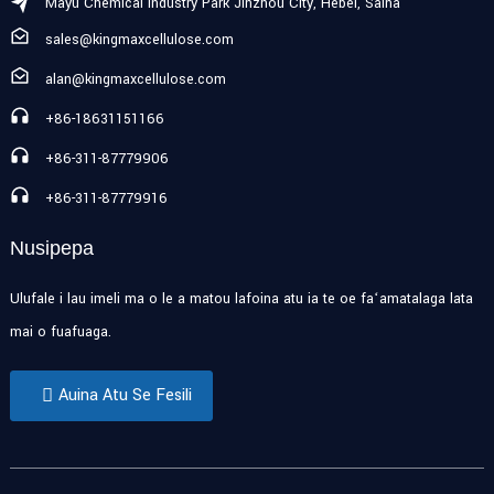
Mayu Chemical Industry Park Jinzhou City, Hebei, Saina
sales@kingmaxcellulose.com
alan@kingmaxcellulose.com
+86-18631151166
+86-311-87779906
+86-311-87779916
Nusipepa
Ulufale i lau imeli ma o le a matou lafoina atu ia te oe faʻamatalaga lata
mai o fuafuaga.
Auina Atu Se Fesili