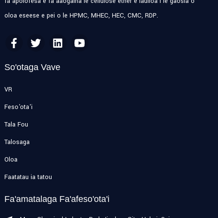
fa'apolofesa e fa'aaogaina le cellulose ether e lauiloa i le gaosia o
oloa eseese e pei o le HPMC, MHEC, HEC, CMC, RDP.
So'otaga Vave
VR
Feso'ota'i
Tala Fou
Talosaga
Oloa
Faatatau ia tatou
Fa'amatalaga Fa'afeso'ota'i