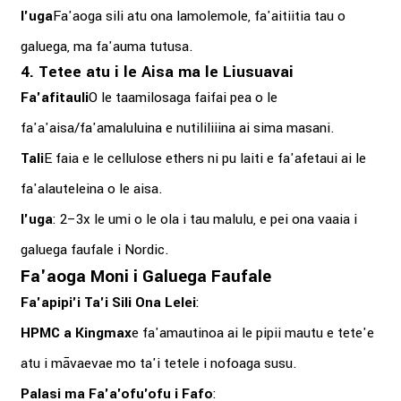
I'uga
Fa'aoga sili atu ona lamolemole, fa'aitiitia tau o
galuega, ma fa'auma tutusa.
4. Tetee atu i le Aisa ma le Liusuavai
Fa'afitauli
O le taamilosaga faifai pea o le
fa'a'aisa/fa'amaluluina e nutililiiina ai sima masani.
Tali
E faia e le cellulose ethers ni pu laiti e fa'afetaui ai le
fa'alauteleina o le aisa.
I'uga
: 2–3x le umi o le ola i tau malulu, e pei ona vaaia i
galuega faufale i Nordic.
Fa'aoga Moni i Galuega Faufale
Fa'apipi'i Ta'i Sili Ona Lelei
:
HPMC a Kingmax
e fa'amautinoa ai le pipii mautu e tete'e
atu i māvaevae mo ta'i tetele i nofoaga susu.
Palasi ma Fa'a'ofu'ofu i Fafo
: