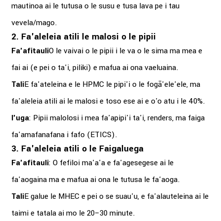
mautinoa ai le tutusa o le susu e tusa lava pe i tau
vevela/mago.
2. Fa'aleleia atili le malosi o le pipii
Fa'afitauli
O le vaivai o le pipii i le va o le sima ma mea e
fai ai (e pei o ta'i, piliki) e mafua ai ona vaeluaina.
Tali
E fa'ateleina e le HPMC le pipi'i o le fogā'ele'ele, ma
fa'aleleia atili ai le malosi e toso ese ai e o'o atu i le 40%.
I'uga
: Pipii malolosi i mea fa'apipi'i ta'i, renders, ma faiga
fa'amafanafana i fafo (ETICS).
3. Fa'aleleia atili o le Faigaluega
Fa'afitauli
: O fefiloi ma'a'a e fa'agesegese ai le
fa'aogaina ma e mafua ai ona le tutusa le fa'aoga.
Tali
E galue le MHEC e pei o se suau'u, e fa'alauteleina ai le
taimi e tatala ai mo le 20–30 minute.