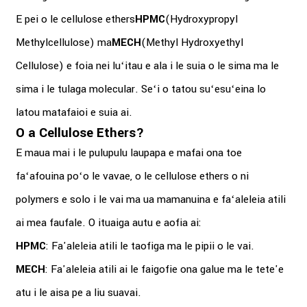
E pei o le cellulose ethers
HPMC
(Hydroxypropyl
Methylcellulose) ma
MECH
(Methyl Hydroxyethyl
Cellulose) e foia nei luʻitau e ala i le suia o le sima ma le
sima i le tulaga molecular. Seʻi o tatou suʻesuʻeina lo
latou matafaioi e suia ai.
O a Cellulose Ethers?
E maua mai i le pulupulu laupapa e mafai ona toe
faʻafouina poʻo le vavae, o le cellulose ethers o ni
polymers e solo i le vai ma ua mamanuina e faʻaleleia atili
ai mea faufale. O ituaiga autu e aofia ai:
HPMC
: Fa'aleleia atili le taofiga ma le pipii o le vai.
MECH
: Fa'aleleia atili ai le faigofie ona galue ma le tete'e
atu i le aisa pe a liu suavai.