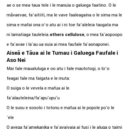
ae o se mea taua tele i le manuia o galuega faatino. O le
māvaevae, faʻaitiiti, ma le vave faaleagaina o le sima ma le
sima e mafai ona oʻo atu ai i ni toe faʻaleleia taugata ma
ni lamatiaga tauleleia.
ethers cellulose
, o mea fa'aopoopo
e fa'avae i la'au ua suia ai mea faufale fa'aonaponei.
Aiseā e Tāua ai le Tumau i Galuega Faufale i
Aso Nei
Mai fale maualuluga e oo atu i fale mautotogi, o loʻo
feagai fale ma faigata e le muta:
O suiga o le vevela e mafua ai le
fa'alauteleina/fa'apu'upu'u
O le susu e sosolo i totonu e mafua ai le popole po'o le
'ele
O avega fa'amekanika e fa'avaivaia ai fusi i le aluga o taimi