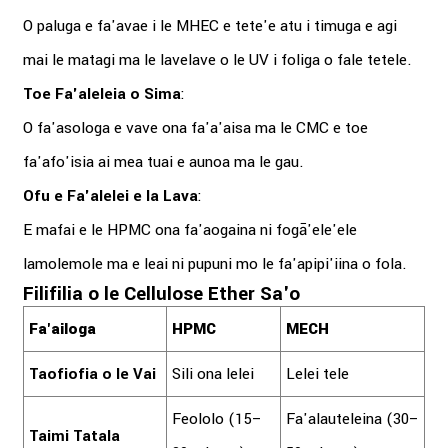
O paluga e fa'avae i le MHEC e tete'e atu i timuga e agi
mai le matagi ma le lavelave o le UV i foliga o fale tetele.
Toe Fa'aleleia o Sima
:
O fa'asologa e vave ona fa'a'aisa ma le CMC e toe
fa'afo'isia ai mea tuai e aunoa ma le gau.
Ofu e Fa'alelei e Ia Lava
:
E mafai e le HPMC ona fa'aogaina ni fogā'ele'ele
lamolemole ma e leai ni pupuni mo le fa'apipi'iina o fola.
Filifilia o le Cellulose Ether Sa'o
Fa'ailoga
HPMC
MECH
Taofiofia o le Vai
Sili ona lelei
Lelei tele
Feololo (15–
Fa'alauteleina (30–
Taimi Tatala