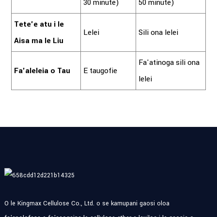
30 minute)
50 minute)
Tete'e atu i le
Lelei
Sili ona lelei
Aisa ma le Liu
Fa'atinoga sili ona
Fa'aleleia o Tau
E taugofie
lelei
O le Kingmax Cellulose Co., Ltd. o se kamupani gaosi oloa