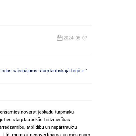
2024-05-07
as saīsinājums starptautiskajā tirgū ir "
 cenšamies novērst jebkādu turpmāku
joties starptautiskās tirdzniecības
rredzamību, atbildību un nepārtrauktu
o., Ltd. mums ir nenovērtējama, un mēs esam