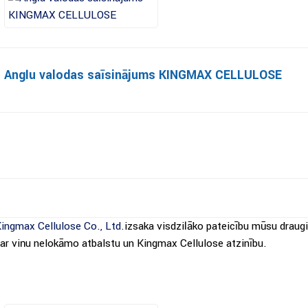
Angļu valodas saīsinājums KINGMAX CELLULOSE
ingmax Cellulose Co., Ltd.
izsaka visdziļāko pateicību mūsu draug
ar viņu nelokāmo atbalstu un Kingmax Cellulose atzinību.