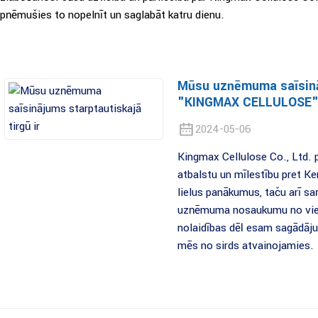
pņēmušies to nopelnīt un saglabāt katru dienu.
Mūsu uzņēmuma saīsināj
"KINGMAX CELLULOSE"
2024-05-06
Kingmax Cellulose Co., Ltd.
atbalstu un mīlestību pret
lielus panākumus, taču arī s
uzņēmuma nosaukumu no vietē
nolaidības dēļ esam sagādāju
mēs no sirds atvainojamies.