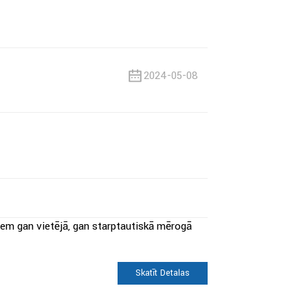
2024-05-08
iem gan vietējā, gan starptautiskā mērogā
Skatīt Detaļas