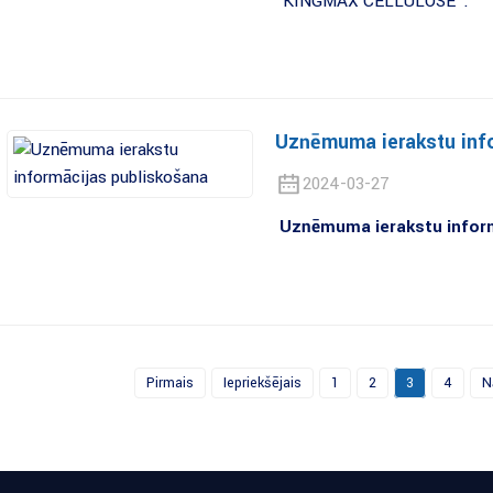
"KINGMAX CELLULOSE".
Uzņēmuma ierakstu info
2024-03-27
Uzņēmuma ierakstu inform
Pirmais
Iepriekšējais
1
2
3
4
N