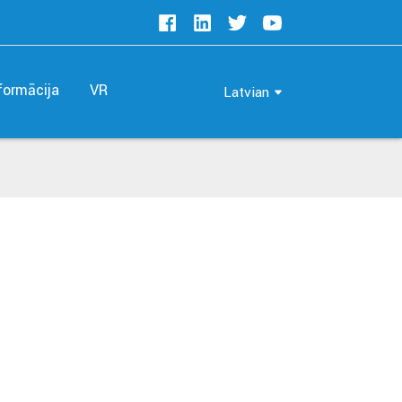
formācija
VR
Latvian