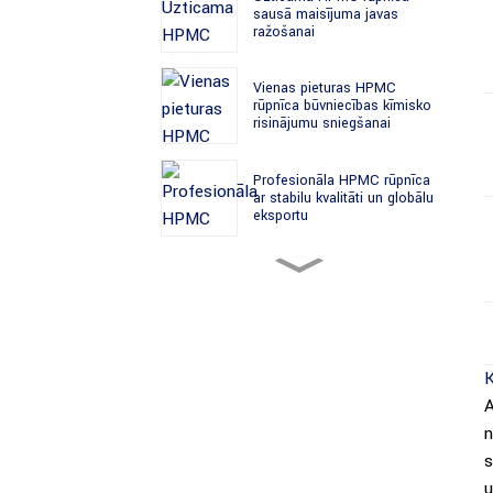
sausā maisījuma javas
ražošanai
Vienas pieturas HPMC
rūpnīca būvniecības ķīmisko
risinājumu sniegšanai
Profesionāla HPMC rūpnīca
ar stabilu kvalitāti un globālu
eksportu
HPMC vairumtirdzniecības
piegādes rūpnīca
celtniecības ķimikāliju
ražotājiem
Vadošā HPMC rūpnīca
celulozes ētera ražošanā
A
n
Sertificēta HPMC rūpnīca
s
globālajiem būvmateriālu
u
tirgiem