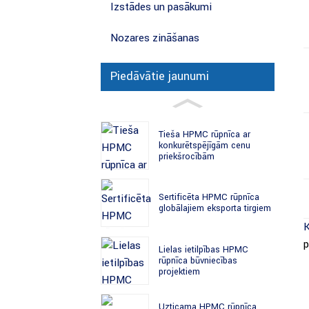
Izstādes un pasākumi
Nozares zināšanas
Piedāvātie jaunumi
Tieša HPMC rūpnīca ar
konkurētspējīgām cenu
priekšrocībām
Sertificēta HPMC rūpnīca
globālajiem eksporta tirgiem
K
p
Lielas ietilpības HPMC
rūpnīca būvniecības
projektiem
Uzticama HPMC rūpnīca