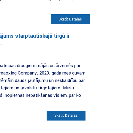
Skatīt Detaļas
ums starptautiskajā tirgū ir
.
 pateicas draugiem mājās un ārzemēs par
 Kemaoxing Company. 2023. gadā mēs guvām
aņēmām daudz jautājumu un neskaidrību par
jiem un ārvalstu tirgotājiem. Mūsu
ši nopietnas nepatikšanas visiem, par ko
Skatīt Detaļas