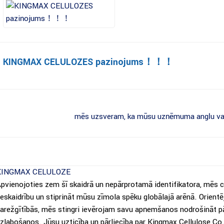
KINGMAX CELULOZES paziņojums！！！
mēs uzsveram, ka mūsu uzņēmuma angļu valod
KINGMAX CELULOZE
pvienojoties zem šī skaidrā un nepārprotamā identifikatora, mēs
eskaidrību un stiprināt mūsu zīmola spēku globālajā arēnā. Orientē
arežģītībās, mēs stingri ievērojam savu apņemšanos nodrošināt pā
zlabošanos. Jūsu uzticība un pārliecība par Kingmax Cellulose C