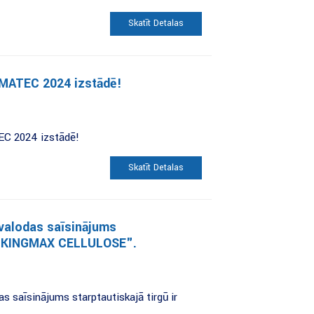
Skatīt Detaļas
TIMATEC 2024 izstādē!
EC 2024 izstādē!
Skatīt Detaļas
alodas saīsinājums
ir "KINGMAX CELLULOSE".
saīsinājums starptautiskajā tirgū ir