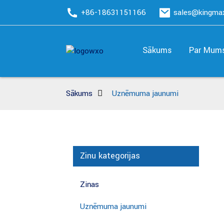
+86-18631151166
sales@kingm
Sākums
Par Mum
Sākums
Uzņēmuma jaunumi
Ziņu kategorijas
Ziņas
Uzņēmuma jaunumi