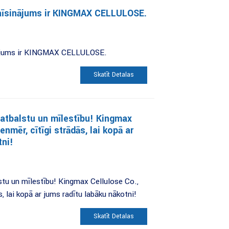
aīsinājums ir KINGMAX CELLULOSE.
nājums ir KINGMAX CELLULOSE.
Skatīt Detaļas
u atbalstu un mīlestību! Kingmax
ienmēr, cītīgi strādās, lai kopā ar
tni!
lstu un mīlestību! Kingmax Cellulose Co.,
s, lai kopā ar jums radītu labāku nākotni!
Skatīt Detaļas