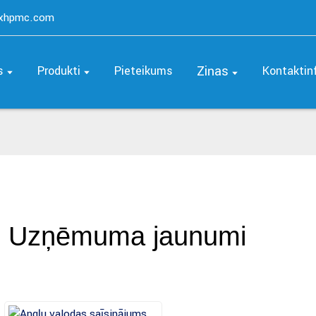
axhpmc.com
Ziņas
s
Produkti
Pieteikums
Kontaktin
Uzņēmuma jaunumi