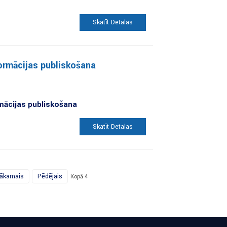
Skatīt Detaļas
rmācijas publiskošana
ācijas publiskošana
Skatīt Detaļas
ākamais
Pēdējais
Kopā 4