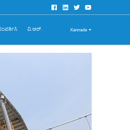
ಸಂಪರ್ಕಿಸಿ
ವಿ.ಆರ್.
Kannada