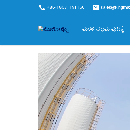
+86-18631151166
sales@kingm
ಮರಳಿ ಪ್ರಥಮ ಪುಟಕ್ಕೆ