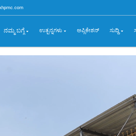
axhpmc.com
ನಮ್ಮ ಬಗ್ಗೆ
ಉತ್ಪನ್ನಗಳು
ಅಪ್ಲಿಕೇಶನ್
ಸುದ್ದಿ