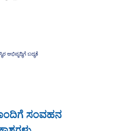
ೊಂದಿಗೆ ಸಂವಹನ
ಕಾಶಗಳು