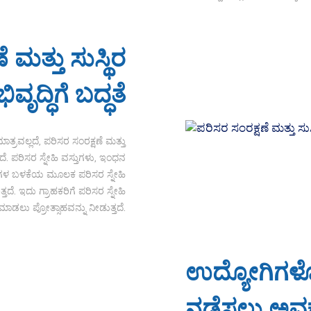
 ಮತ್ತು ಸುಸ್ಥಿರ
ಿವೃದ್ಧಿಗೆ ಬದ್ಧತೆ
ತ್ರವಲ್ಲದೆ, ಪರಿಸರ ಸಂರಕ್ಷಣೆ ಮತ್ತು
ತದೆ. ಪರಿಸರ ಸ್ನೇಹಿ ವಸ್ತುಗಳು, ಇಂಧನ
ಧತಿಗಳ ಬಳಕೆಯ ಮೂಲಕ ಪರಿಸರ ಸ್ನೇಹಿ
ುತ್ತದೆ. ಇದು ಗ್ರಾಹಕರಿಗೆ ಪರಿಸರ ಸ್ನೇಹಿ
 ಮಾಡಲು ಪ್ರೋತ್ಸಾಹವನ್ನು ನೀಡುತ್ತದೆ.
ಉದ್ಯೋಗಿಗಳ
ನಡೆಸಲು ಅವ