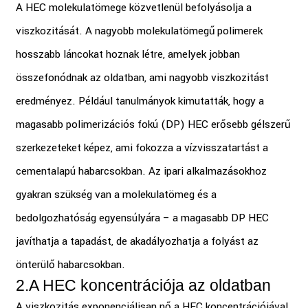
A HEC molekulatömege közvetlenül befolyásolja a
viszkozitását. A nagyobb molekulatömegű polimerek
hosszabb láncokat hoznak létre, amelyek jobban
összefonódnak az oldatban, ami nagyobb viszkozitást
eredményez. Például tanulmányok kimutatták, hogy a
magasabb polimerizációs fokú (DP) HEC erősebb gélszerű
szerkezeteket képez, ami fokozza a vízvisszatartást a
cementalapú habarcsokban. Az ipari alkalmazásokhoz
gyakran szükség van a molekulatömeg és a
bedolgozhatóság egyensúlyára – a magasabb DP HEC
javíthatja a tapadást, de akadályozhatja a folyást az
önterülő habarcsokban.
2.
A HEC koncentrációja az oldatban
A viszkozitás exponenciálisan nő a HEC koncentrációjával.