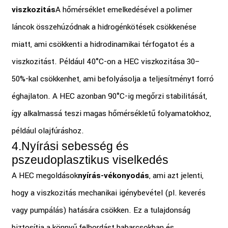
viszkozitás
A hőmérséklet emelkedésével a polimer
láncok összehúzódnak a hidrogénkötések csökkenése
miatt, ami csökkenti a hidrodinamikai térfogatot és a
viszkozitást. Például 40°C-on a HEC viszkozitása 30–
50%-kal csökkenhet, ami befolyásolja a teljesítményt forró
éghajlaton. A HEC azonban 90°C-ig megőrzi stabilitását,
így alkalmassá teszi magas hőmérsékletű folyamatokhoz,
például olajfúráshoz.
4.
Nyírási sebesség és
pszeudoplasztikus viselkedés
A HEC megoldások
nyírás-vékonyodás
, ami azt jelenti,
hogy a viszkozitás mechanikai igénybevétel (pl. keverés
vagy pumpálás) hatására csökken. Ez a tulajdonság
biztosítja a könnyű felhordást habarcsokban és