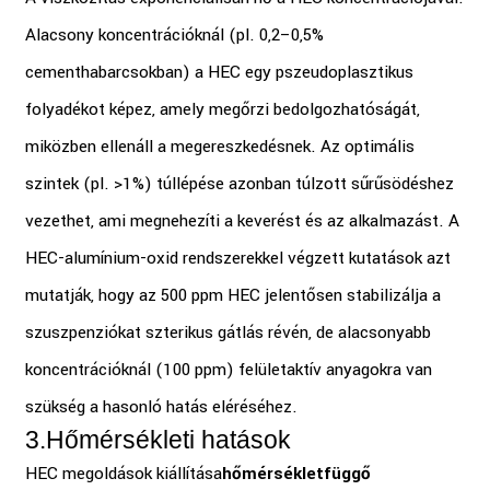
Alacsony koncentrációknál (pl. 0,2–0,5%
cementhabarcsokban) a HEC egy pszeudoplasztikus
folyadékot képez, amely megőrzi bedolgozhatóságát,
miközben ellenáll a megereszkedésnek. Az optimális
szintek (pl. >1%) túllépése azonban túlzott sűrűsödéshez
vezethet, ami megnehezíti a keverést és az alkalmazást. A
HEC-alumínium-oxid rendszerekkel végzett kutatások azt
mutatják, hogy az 500 ppm HEC jelentősen stabilizálja a
szuszpenziókat szterikus gátlás révén, de alacsonyabb
koncentrációknál (100 ppm) felületaktív anyagokra van
szükség a hasonló hatás eléréséhez.
3.
Hőmérsékleti hatások
HEC megoldások kiállítása
hőmérsékletfüggő