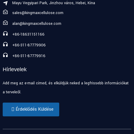
Mayu Vegyipari Park, Jinzhou város, Hebei, Kína
sales@kingmaxcellulose.com
alan@kingmaxcellulose.com
+86-18631151166
+86-311-87779906
+86-311-87779916
Hírlevelek
Add meg az e-mail címed, és elküldjük neked a legfrissebb információkat
a tervekről.
Érdeklődés Küldése