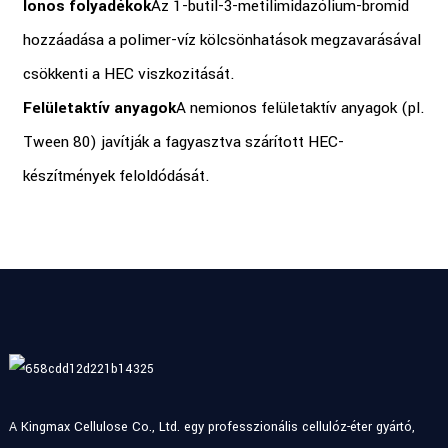
Ionos folyadékok
Az 1-butil-3-metilimidazólium-bromid
hozzáadása a polimer-víz kölcsönhatások megzavarásával
csökkenti a HEC viszkozitását.
Felületaktív anyagok
A nemionos felületaktív anyagok (pl.
Tween 80) javítják a fagyasztva szárított HEC-
készítmények feloldódását.
A Kingmax Cellulose Co., Ltd. egy professzionális cellulóz-éter gyártó,