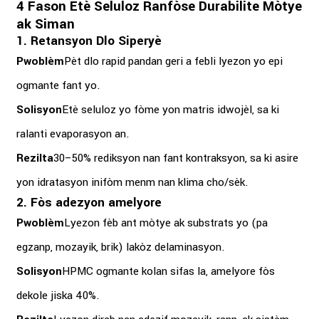
4 Fason Etè Seluloz Ranfòse Durabilite Mòtye
ak Siman
1. Retansyon Dlo Siperyè
Pwoblèm
Pèt dlo rapid pandan geri a febli lyezon yo epi
ogmante fant yo.
Solisyon
Etè seluloz yo fòme yon matris idwojèl, sa ki
ralanti evaporasyon an.
Rezilta
30–50% rediksyon nan fant kontraksyon, sa ki asire
yon idratasyon inifòm menm nan klima cho/sèk.
2. Fòs adezyon amelyore
Pwoblèm
Lyezon fèb ant mòtye ak substrats yo (pa
egzanp, mozayik, brik) lakòz delaminasyon.
Solisyon
HPMC ogmante kolan sifas la, amelyore fòs
dekole jiska 40%.