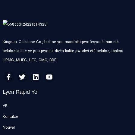
Kingmax Cellulose Co., Ltd. se yon manifakti pwofesyonèl nan etè
seluloz ki li te ye pou pwodui divès kalite pwodwi etè seluloz, tankou
HPMC, MHEC, HEC, CMC, RDP.
Lyen Rapid Yo
VR
Kontakte
Nouvèl