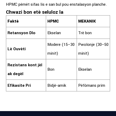
HPMC pèmèt sifas lis e san bul pou enstalasyon planche.
Chwazi bon etè seluloz la
Faktè
HPMC
MEKANIK
Retansyon Dlo
Ekselan
Trè bon
Modere (15–30
Pwolonje (30–50
Lè Ouvèti
minit)
minit)
Rezistans kont jèl
Bon
Ekselan
ak degèl
Efikasite Pri
Bidjè-amik
Pèfòmans prim