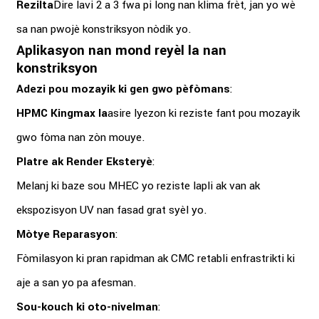
Rezilta
Dire lavi 2 a 3 fwa pi long nan klima frèt, jan yo wè
sa nan pwojè konstriksyon nòdik yo.
Aplikasyon nan mond reyèl la nan
konstriksyon
Adezi pou mozayik ki gen gwo pèfòmans
:
HPMC Kingmax la
asire lyezon ki reziste fant pou mozayik
gwo fòma nan zòn mouye.
Platre ak Render Eksteryè
:
Melanj ki baze sou MHEC yo reziste lapli ak van ak
ekspozisyon UV nan fasad grat syèl yo.
Mòtye Reparasyon
:
Fòmilasyon ki pran rapidman ak CMC retabli enfrastrikti ki
aje a san yo pa afesman.
Sou-kouch ki oto-nivelman
: