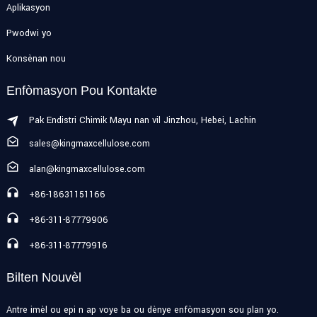
Aplikasyon
Pwodwi yo
Konsènan nou
Enfòmasyon Pou Kontakte
Pak Endistri Chimik Mayu nan vil Jinzhou, Hebei, Lachin
sales@kingmaxcellulose.com
alan@kingmaxcellulose.com
+86-18631151166
+86-311-87779906
+86-311-87779916
Bilten Nouvèl
Antre imèl ou epi n ap voye ba ou dènye enfòmasyon sou plan yo.