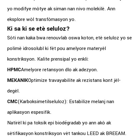
yo modifye mòtye ak siman nan nivo molekilè. Ann
eksplore wòl transfòmasyon yo.
Ki sa ki se etè seluloz?
Sòti nan kaka bwa renouvlab oswa koton, etè seluloz yo se
polimè idrosolubl ki fèt pou amelyore materyèl
konstriksyon. Kalite prensipal yo enkli:
HPMC
Amelyore retansyon dlo ak adezyon.
MEKANIK
Optimize travayabilite ak rezistans kont jèl-
degèl.
CMC
(Karboksimetilseluloz): Estabilize melanj nan
aplikasyon espesifik.
Natirèl ki pa toksik epi biodégradab yo ann akò ak
sètifikasyon konstriksyon vèt tankou LEED ak BREEAM.