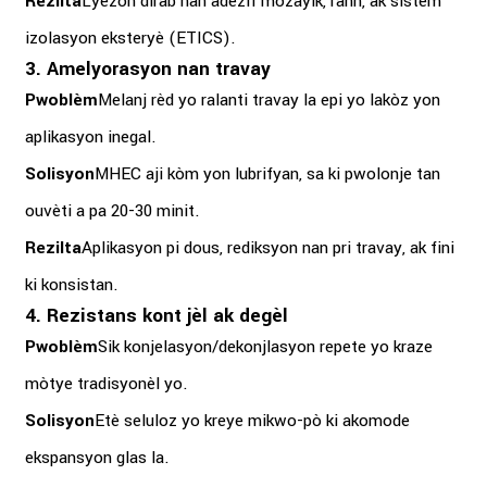
Rezilta
Lyezon dirab nan adezif mozayik, rann, ak sistèm
izolasyon eksteryè (ETICS).
3. Amelyorasyon nan travay
Pwoblèm
Melanj rèd yo ralanti travay la epi yo lakòz yon
aplikasyon inegal.
Solisyon
MHEC aji kòm yon lubrifyan, sa ki pwolonje tan
ouvèti a pa 20-30 minit.
Rezilta
Aplikasyon pi dous, rediksyon nan pri travay, ak fini
ki konsistan.
4. Rezistans kont jèl ak degèl
Pwoblèm
Sik konjelasyon/dekonjlasyon repete yo kraze
mòtye tradisyonèl yo.
Solisyon
Etè seluloz yo kreye mikwo-pò ki akomode
ekspansyon glas la.