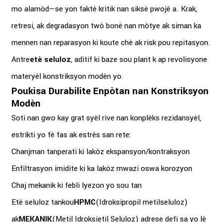
mo alamòd—se yon faktè kritik nan siksè pwojè a. Krak,
retresi, ak degradasyon twò bonè nan mòtye ak siman ka
mennen nan reparasyon ki koute chè ak risk pou repitasyon.
Antre
etè seluloz
, aditif ki baze sou plant k ap revolisyone
materyèl konstriksyon modèn yo.
Poukisa Durabilite Enpòtan nan Konstriksyon
Modèn
Soti nan gwo kay grat syèl rive nan konplèks rezidansyèl,
estrikti yo fè fas ak estrès san rete:
Chanjman tanperati ki lakòz ekspansyon/kontraksyon
Enfiltrasyon imidite ki ka lakòz mwazi oswa korozyon
Chaj mekanik ki febli lyezon yo sou tan
Etè seluloz tankou
HPMC
(Idroksipropil metilseluloz)
ak
MEKANIK
(Metil Idroksietil Seluloz) adrese defi sa yo lè