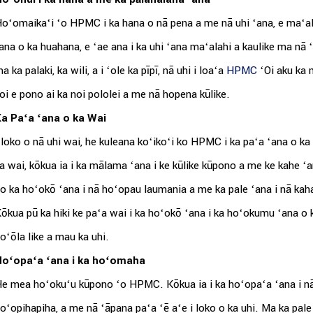
oʻomaikaʻi ʻo HPMC i ka hana o nā pena a me nā uhi ʻana, e maʻala
ana o ka huahana, e ʻae ana i ka uhi ʻana maʻalahi a kaulike ma nā ʻ
a ka palaki, ka wili, a i ʻole ka pīpī, nā uhi i loaʻa
HPMC
ʻOi aku ka m
oi e pono ai ka noi pololei a me nā hopena kūlike.
a Paʻa ʻana o ka Wai
 loko o nā uhi wai, he kuleana koʻikoʻi ko HPMC i ka paʻa ʻana o k
a wai, kōkua ia i ka mālama ʻana i ke kūlike kūpono a me ke kahe ʻa
o ka hoʻokō ʻana i nā hoʻopau laumania a me ka pale ʻana i nā kaha a
ōkua pū ka hiki ke paʻa wai i ka hoʻokō ʻana i ka hoʻokumu ʻana o k
oʻōla like a mau ka uhi.
oʻopaʻa ʻana i ka hoʻomaha
e mea hoʻokuʻu kūpono ʻo HPMC. Kōkua ia i ka hoʻopaʻa ʻana i n
oʻopihapiha, a me nā ʻāpana paʻa ʻē aʻe i loko o ka uhi. Ma ka pale