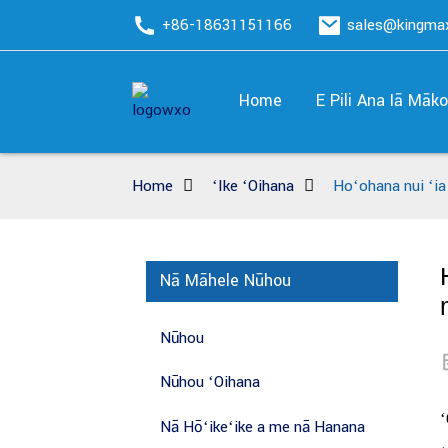
+86-18631151166
sales@kingm
Home
E Pili Ana Iā Māk
Home
ʻIke ʻOihana
Hoʻohana nui ʻia
Nā Māhele Nūhou
Nūhou
Nūhou ʻOihana
ʻ
Nā Hōʻikeʻike a me nā Hanana