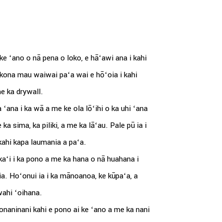
e ʻano o nā pena o loko, e hāʻawi ana i kahi
O kona mau waiwai paʻa wai e hōʻoia i kahi
me ka drywall.
ʻana i ka wā a me ke ola lōʻihi o ka uhi ʻana
ka sima, ka piliki, a me ka lāʻau. Pale pū ia i
kahi kapa laumania a paʻa.
ʻi i ka pono a me ka hana o nā huahana i
 ʻia. Hoʻonui ia i ka mānoanoa, ke kūpaʻa, a
 wahi ʻoihana.
naninani kahi e pono ai ke ʻano a me ka nani