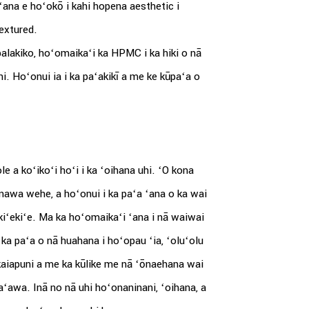
i ʻana e hoʻokō i kahi hopena aesthetic i
textured.
a palakiko, hoʻomaikaʻi ka HPMC i ka hiki o nā
ni. Hoʻonui ia i ka paʻakikī a me ke kūpaʻa o
 a koʻikoʻi hoʻi i ka ʻoihana uhi. ʻO kona
manawa wehe, a hoʻonui i ka paʻa ʻana o ka wai
 kiʻekiʻe. Ma ka hoʻomaikaʻi ʻana i nā waiwai
ka paʻa o nā huahana i hoʻopau ʻia, ʻoluʻolu
e kaiapuni a me ka kūlike me nā ʻōnaehana wai
aʻawa. Inā no nā uhi hoʻonaninani, ʻoihana, a