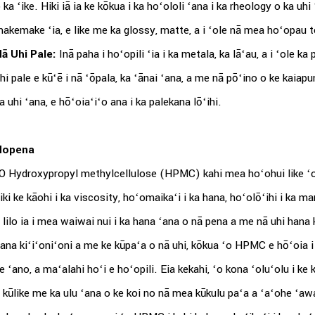
 ka ʻike. Hiki iā ia ke kōkua i ka hoʻololi ʻana i ka rheology o ka uh
akemake ʻia, e like me ka glossy, matte, a i ʻole nā ​​​​​​mea hoʻopau 
ā Uhi Pale:
Inā paha i hoʻopili ʻia i ka metala, ka lāʻau, a i ʻole k
hi pale e kūʻē i nā ʻōpala, ka ʻānai ʻana, a me nā pōʻino o ke kaiapu
a uhi ʻana, e hōʻoiaʻiʻo ana i ka palekana lōʻihi.
Hopena
O Hydroxypropyl methylcellulose (HPMC) kahi mea hoʻohui like ʻole
iki ke kāohi i ka viscosity, hoʻomaikaʻi i ka hana, hoʻolōʻihi i ka 
 lilo ia i mea waiwai nui i ka hana ʻana o nā pena a me nā uhi hana
ana kiʻiʻoniʻoni a me ke kūpaʻa o nā uhi, kōkua ʻo HPMC e hōʻoia i 
e ʻano, a maʻalahi hoʻi e hoʻopili. Eia kekahi, ʻo kona ʻoluʻolu i k
 kūlike me ka ulu ʻana o ke koi no nā mea kūkulu paʻa a ʻaʻohe ʻaw