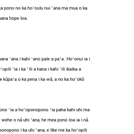
 ka pono no ka hoʻoulu nui ʻana ma mua o ka
hana hope loa.
ana ʻana i kahi ʻano pale a paʻa. Hoʻonui ia i
ili ʻia i ka ʻili a hana i kahi ʻili ikaika a
ke kūpaʻa o ka pena i ka wā, a no ka hoʻokō
ono ʻia a hoʻoponopono ʻia paha kahi uhi ma
wehe o nā uhi ʻana, he mea pono loa ia i nā
nopono i ka uhi ʻana, e like me ka hoʻopili