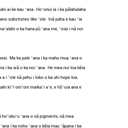
hi ai ke kau ʻana. Hoʻonui ia i ka pālahalaha
ano substrates like ʻole. Inā paha e kau ʻia
aʻalahi o ka hana pū ʻana me, ʻoiai i nā noi
a wai. Ma ka pale ʻana i ka mahu mua ʻana o
na i ka wā o ka noi ʻana. He mea nui loa kēia
 i ʻole nā ​​pehu i loko o ka uhi hope loa.
ahi kiʻiʻoniʻoni maikaʻi aʻe, e hōʻoia ana e
ā hoʻokuʻu ʻana o nā pigments, nā mea
 ʻana i ka noho ʻana o kēia mau ʻāpana i ka