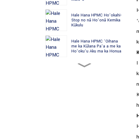
H
Hale Hana HPMC Hoʻokahi-
ʻ
Stop no nā Hoʻonā Kemika
Kūkulu
m
Hale Hana HPMC ʻOihana
k
me ka Kūlana Paʻa a me ka
Hoʻokuʻu Aku ma ka Honua
K
I
Hale Hana HPMC Hoʻolako
Nui no nā Mea Hana Kemika
k
Kūkulu
n
Hale Hana HPMC Alakaʻi no
K
ka Hana ʻana o Cellulose
Ether
h
H
Hale Hana HPMC i hōʻoia ʻia
no nā Mākeke Mea Hana
H
Hale Honua
h