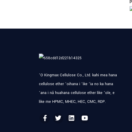
p
ʻO Kingmax Cellulose Co., Ltd. kahi mea hana
cellulose ether ʻoihana i ʻike ʻia no ka hana
ʻana i nā huahana cellulose ether like ʻole, e
like me HPMC, MHEC, HEC, CMC, RDP.