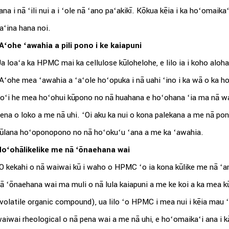
ana i nā ʻili nui a i ʻole nā ​​​​​​ʻano paʻakikī. Kōkua kēia i ka hoʻomai
aʻina hana noi.
Aʻohe ʻawahia a pili pono i ke kaiapuni
a loaʻa ka HPMC mai ka cellulose kūlohelohe, e lilo ia i koho aloha
Aʻohe mea ʻawahia a ʻaʻole hoʻopuka i nā uahi ʻino i ka wā o ka hoʻ
oʻi he mea hoʻohui kūpono no nā huahana e hoʻohana ʻia ma nā wa
ena o loko a me nā uhi. ʻOi aku ka nui o kona palekana a me nā pono
ūlana hoʻoponopono no nā hoʻokuʻu ʻana a me ka ʻawahia.
oʻohālikelike me nā ʻōnaehana wai
O kekahi o nā waiwai kū i waho o HPMC ʻo ia kona kūlike me nā ʻano
ā ʻōnaehana wai ma muli o nā lula kaiapuni a me ke koi a ka mea 
volatile organic compound), ua lilo ʻo HPMC i mea nui i kēia mau ʻ
aiwai rheological o nā pena wai a me nā uhi, e hoʻomaikaʻi ana i 