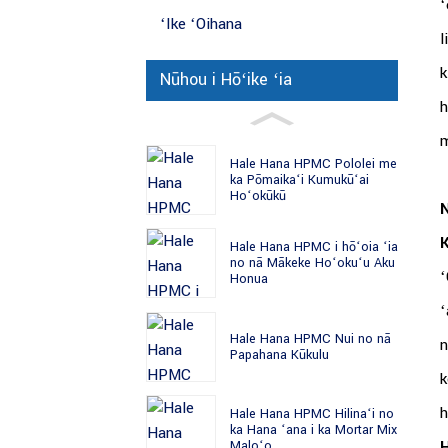
ʻ
ʻIke ʻOihana
l
k
Nūhou i Hōʻike ʻia
h
m
Hale Hana HPMC Pololei me
ka Pōmaikaʻi Kumukūʻai
Hoʻokūkū
N
Hale Hana HPMC i hōʻoia ʻia
no nā Mākeke Hoʻokuʻu Aku
ʻ
Honua
ʻ
Hale Hana HPMC Nui no nā
n
Papahana Kūkulu
k
h
Hale Hana HPMC Hilinaʻi no
ka Hana ʻana i ka Mortar Mix
H
Maloʻo