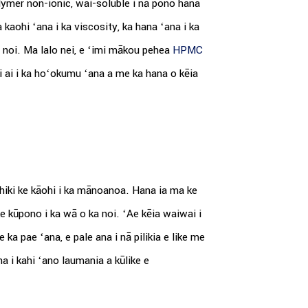
olymer non-ionic, wai-soluble i nā pono hana
a kaohi ʻana i ka viscosity, ka hana ʻana i ka
i noi. Ma lalo nei, e ʻimi mākou pehea
HPMC
i ai i ka hoʻokumu ʻana a me ka hana o kēia
 hiki ke kāohi i ka mānoanoa. Hana ia ma ke
 kūpono i ka wā o ka noi. ʻAe kēia waiwai i
ka pae ʻana, e pale ana i nā pilikia e like me
a i kahi ʻano laumania a kūlike e