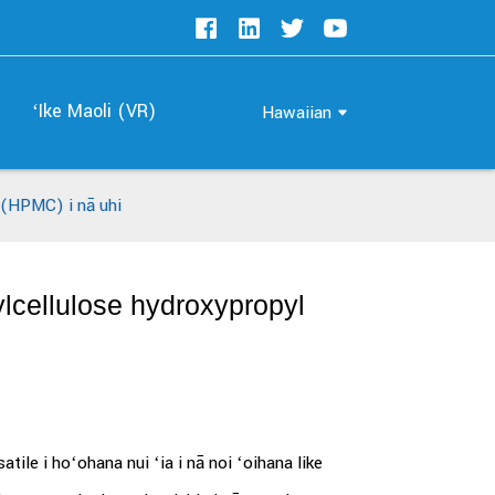
ʻIke Maoli (VR)
Hawaiian
 (HPMC) i nā uhi
lcellulose hydroxypropyl
ile i hoʻohana nui ʻia i nā noi ʻoihana like