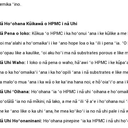
emika ʻino.
ā Hoʻohana Kūikawā o HPMC i nā Uhi
ā Pena o loko:
Kōkua ʻo HPMC i ka hoʻonui ʻana i ke kūlike a me k
oi maʻalahi a hoʻomaikaʻi i ke ʻano hope loa o ka ʻili i pena ʻia. ʻ
oʻopau like a kaulike, ʻoi aku hoʻi ma nā substrates porous e like 
Nā Uhi Waho:
I loko o nā pena o waho, hāʻawi ʻo HPMC i ke kūpaʻa 
a o ka hoʻomaikaʻi ʻana i ka hoʻopili ʻana i nā substrates e like me 
a maloʻo mua ʻana i ka wā o ke kaʻina hana noi, e hōʻoiaʻiʻo ana i 
ā Uhi ʻOihana:
Hoʻohana ʻia ʻo HPMC i nā uhi ʻoihana e hoʻomaika
oʻolālā ʻia no nā mīkini, nā lako, a me nā ʻili ʻē aʻe i hoʻohana nui
e ke ʻano like o ka uhi ʻana, he mea koʻikoʻi ia no nā uhi pale i nā
ā Uhi Hoʻonaninani:
Hoʻohana pinepine ʻia ka HPMC i nā uhi hoʻo