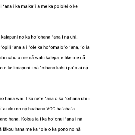
kaʻi ʻana i ka maikaʻi a me ka pololei o ke
 kaiapuni no ka hoʻohana ʻana i nā uhi.
opili ʻana a i ʻole ka hoʻomaloʻo ʻana, ʻo ia
hi noho a me nā wahi kalepa, e like me nā
 o ke kaiapuni i nā ʻoihana kahi i paʻa ai nā
 hana wai. I ka neʻe ʻana o ka ʻoihana uhi i
kūʻai aku no nā huahana VOC haʻahaʻa
ano hana. Kōkua ia i ka hoʻonui ʻana i nā
kā lākou hana me ka ʻole o ka pono no nā