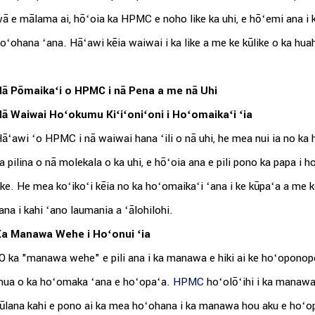
ā e mālama ai, hōʻoia ka HPMC e noho like ka uhi, e hōʻemi ana i
oʻohana ʻana. Hāʻawi kēia waiwai i ka like a me ke kūlike o ka hua
ā Pōmaikaʻi o HPMC i nā Pena a me nā Uhi
ā Waiwai Hoʻokumu Kiʻiʻoniʻoni i Hoʻomaikaʻi ʻia
āʻawi ʻo HPMC i nā waiwai hana ʻili o nā uhi, he mea nui ia no ka h
a pilina o nā molekala o ka uhi, e hōʻoia ana e pili pono ka papa i hoʻop
ike. He mea koʻikoʻi kēia no ka hoʻomaikaʻi ʻana i ke kūpaʻa a me 
ana i kahi ʻano laumania a ʻālohilohi.
a Manawa Wehe i Hoʻonui ʻia
O ka "manawa wehe" e pili ana i ka manawa e hiki ai ke hoʻoponop
ua o ka hoʻomaka ʻana e hoʻopaʻa.
HPMC
hoʻolōʻihi i ka manawa 
ūlana kahi e pono ai ka mea hoʻohana i ka manawa hou aku e hoʻopo