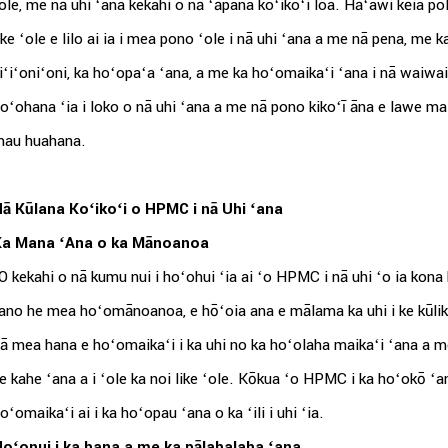
ole, me nā uhi ʻana kekahi o nā ʻāpana koʻikoʻi loa. Hāʻawi kēia p
ike ʻole e lilo ai ia i mea pono ʻole i nā uhi ʻana a me nā pena, me k
iʻiʻoniʻoni, ka hoʻopaʻa ʻana, a me ka hoʻomaikaʻi ʻana i nā waiwa
oʻohana ʻia i loko o nā uhi ʻana a me nā pono kikoʻī āna e lawe ma
au huahana.
ā Kūlana Koʻikoʻi o HPMC i nā Uhi ʻana
Ka Mana ʻAna o ka Mānoanoa
O kekahi o nā kumu nui i hoʻohui ʻia ai ʻo HPMC i nā uhi ʻo ia kona
ano he mea hoʻomānoanoa, e hōʻoia ana e mālama ka uhi i ke kūlike
ā mea hana e hoʻomaikaʻi i ka uhi no ka hoʻolaha maikaʻi ʻana a me 
e kahe ʻana a i ʻole ka noi like ʻole. Kōkua ʻo HPMC i ka hoʻokō ʻan
oʻomaikaʻi ai i ka hoʻopau ʻana o ka ʻili i uhi ʻia.
oʻonui i ka hana a me ka pālahalaha ʻana