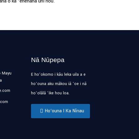
ʻana o ka ʻenehana uhi hou.
Nā Nūpepa
o Mayu
E hoʻokomo i kāu leka uila a e
na
hoʻouna aku mākou iā ʻoe i nā
se.com
hoʻolālā ʻike hou loa.
.com
Hoʻouna I Ka Nīnau