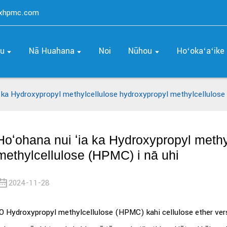
axhpmc.com
ou
Nā Huahana
Noi
Nūhou
Hoʻokaʻaʻike
 ka Hydroxypropyl methylcellulose hydroxypropyl methylcellulose
Hoʻohana nui ʻia ka Hydroxypropyl methy
methylcellulose (HPMC) i nā uhi
2024-11-28
O Hydroxypropyl methylcellulose (HPMC) kahi cellulose ether versat