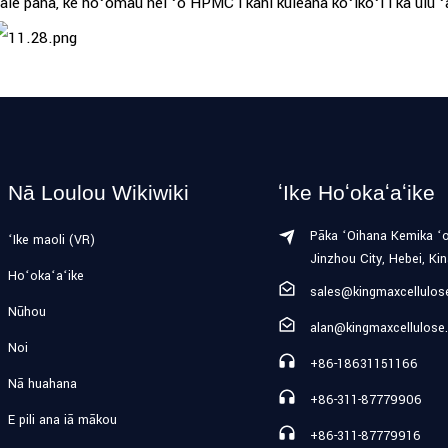
ale paha, ke hoʻomau nei ʻo HPMC i kahi kuleana koʻikoʻi i ka ulu 
Nā Loulou Wikiwiki
ʻIke Hoʻokaʻaʻike
Pāka ʻOihana Kemika ʻ
ʻIke maoli (VR)
Jinzhou City, Hebei, Ki
Hoʻokaʻaʻike
sales@kingmaxcellulo
Nūhou
alan@kingmaxcellulose
Noi
+86-18631151166
Nā huahana
+86-311-87779906
E pili ana iā mākou
+86-311-87779916