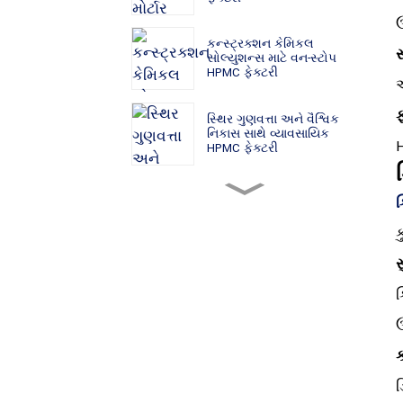
ઉ
કન્સ્ટ્રક્શન કેમિકલ
સોલ્યુશન્સ માટે વન-સ્ટોપ
HPMC ફેક્ટરી
અ
ફ
સ્થિર ગુણવત્તા અને વૈશ્વિક
નિકાસ સાથે વ્યાવસાયિક
H
HPMC ફેક્ટરી
બાંધકામ કેમિકલ ઉત્પાદકો
ક
માટે બલ્ક સપ્લાય HPMC
ફેક્ટરી
ક
સ
સેલ્યુલોઝ ઈથર ઉત્પાદન માટે
અગ્રણી HPMC ફેક્ટરી
ક
ઉ
વૈશ્વિક બાંધકામ સામગ્રી
બજારો માટે પ્રમાણિત HPMC
ફેક્ટરી
ડ