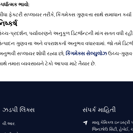
્પર્ધાત્મક ભાવો:
ીધા ફેક્ટરી સપ્લાયર તરીકે, કિંગમેક્સ ગુણવત્તા સાથે સમાધાન કર્
નિષ્કર્ષ
ચ્ચ-પ્રદર્શન, પર્યાવરણને અનુકૂળ ડિટર્જન્ટની માંગ સતત વધી રહી
ત્પાદન ગુણવત્તા અને વપરાશકર્તા અનુભવ વધારવામાં. જો તમે ડિટર
નુભવી સપ્લાયર શોધી રહ્યા છો,
કિંગમેક્સ સેલ્યુલોઝ
ઉચ્ચ-ગુણવત્
ાથે તમારા વ્યવસાયને ટેકો આપવા માટે તૈયાર છે.
ઝડપી લિંક્સ
સંપર્ક માહિતી
માયુ કેમિકલ ઇન્ડસ્ટ્રી પા
વી.આર.
જિનઝોઉ સિટી, હેબેઈ, 