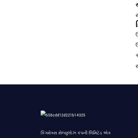
સ
આયાત કરતા પહેલા HPMC
ફેક્ટરીનું મૂલ્યાંકન કેવી રીતે
સ
કરવું
ઉ
ઉ
અ
સ
કિંગમેક્સ સેલ્યુલોઝ કંપની લિમિટેડ એક