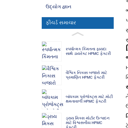
અ
ઉદ્યોગ જ્ઞાન
ભ
પ
ફીચર્ડ સમાચાર
સ
સ
સ્પર્ધાત્મક કિંમતના ફાયદા
સાથે ડાયરેક્ટ HPMC ફેક્ટરી
જ
H
વૈશ્વિક નિકાસ બજારો માટે
સ
પ્રમાણિત HPMC ફેક્ટરી
સ
બાંધકામ પ્રોજેક્ટ્સ માટે મોટી
ક્ષમતાવાળી HPMC ફેક્ટરી
ડ
ડ્રાય મિક્સ મોર્ટાર ઉત્પાદન
માટે વિશ્વસનીય HPMC
ટ
ફેક્ટરી