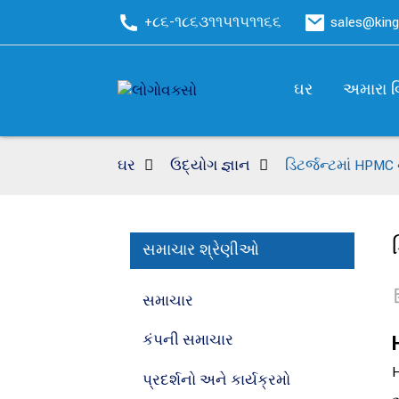
+૮૬-૧૮૬૩૧૧૫૧૫૧૧૬૬
sales@kin
ઘર
અમારા વ
ઘર
ઉદ્યોગ જ્ઞાન
ડિટર્જન્ટમાં HPM
સમાચાર શ્રેણીઓ
સમાચાર
કંપની સમાચાર
H
પ્રદર્શનો અને કાર્યક્રમો