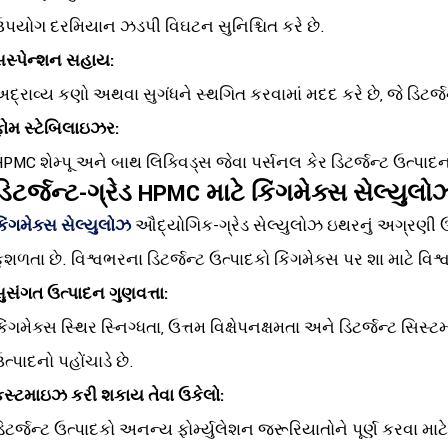
પયોગ દરમિયાન ઝડપી વિઘટન સુનિશ્ચિત કરે છે.
સસ્પેન્શન સહાય:
દ્રાવ્ય કણો અથવા સુગંધને સ્થગિત કરવામાં મદદ કરે છે, જે ડિટર્જ
ોમ સ્ટેબિલાઇઝર:
PMC શેમ્પૂ અને બાથ લિક્વિડ્સ જેવા પર્સનલ કેર ડિટર્જન્ટ ઉત્પાદન
ડિટર્જન્ટ-ગ્રેડ HPMC માટે કિંગમેક્સ સેલ્યુલ
િંગમેક્સ સેલ્યુલોઝ
ઔદ્યોગિક-ગ્રેડ સેલ્યુલોઝ ઇથરનું અગ્રણી ઉત્
ુશળતા છે. વિશ્વભરના ડિટર્જન્ટ ઉત્પાદકો કિંગમેક્સ પર શા માટે વિશ્વ
ુસંગત ઉત્પાદન ગુણવત્તા:
િંગમેક્સ સ્થિર સ્નિગ્ધતા, ઉત્તમ વિક્ષેપનક્ષમતા અને ડિટર્જન્ટ સિ
ત્પાદનો પહોંચાડે છે.
કસ્ટમાઇઝ કરી શકાય તેવા ઉકેલો:
િટર્જન્ટ ઉત્પાદકો અનન્ય ફોર્મ્યુલેશન જરૂરિયાતોને પૂર્ણ કરવા મા