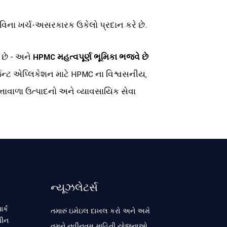
યા વિના ખર્ચ-અસરકારક ઉકેલો પ્રદાન કરે છે.
 છે - અને
HPMC મહત્વપૂર્ણ ભૂમિકા ભજવે છે
્જન્ટ એપ્લિકેશન માટે HPMC ના વિશ્વસનીય,
તાવાળા ઉત્પાદનો અને વ્યાવસાયિક સેવા
ન્યૂઝલેટર્સ
ર્ક
તમારું ઇમેઇલ દાખલ કરો અને અમે
ચીન
તમને નવીનતમ માહિતી યોજનાઓ