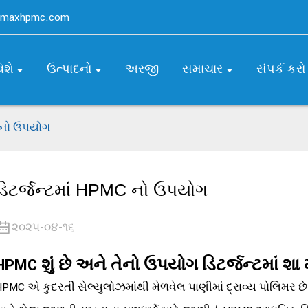
gmaxhpmc.com
િશે
ઉત્પાદનો
અરજી
સમાચાર
સંપર્ક કરો
C નો ઉપયોગ
ડિટર્જન્ટમાં HPMC નો ઉપયોગ
૨૦૨૫-૦૪-૧૬
HPMC શું છે અને તેનો ઉપયોગ ડિટર્જન્ટમાં શા 
PMC એ કુદરતી સેલ્યુલોઝમાંથી મેળવેલ પાણીમાં દ્રાવ્ય પોલિમર છે.