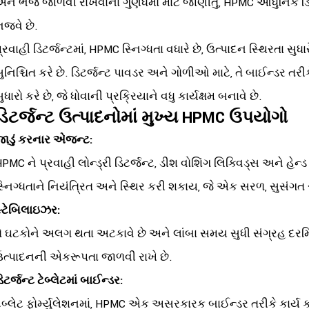
ને ભેજ જાળવી રાખવાના ગુણધર્મો માટે જાણીતું, HPMC આધુનિક ડિટર્જ
જવે છે.
્રવાહી ડિટર્જન્ટમાં, HPMC સ્નિગ્ધતા વધારે છે, ઉત્પાદન સ્થિરતા સ
ુનિશ્ચિત કરે છે. ડિટર્જન્ટ પાવડર અને ગોળીઓ માટે, તે બાઈન્ડર તરીક
ુધારો કરે છે, જે ધોવાની પ્રક્રિયાને વધુ કાર્યક્ષમ બનાવે છે.
ડિટર્જન્ટ ઉત્પાદનોમાં મુખ્ય HPMC ઉપયોગો
ાડું કરનાર એજન્ટ:
PMC ને પ્રવાહી લોન્ડ્રી ડિટર્જન્ટ, ડીશ વોશિંગ લિક્વિડ્સ અને હેન
્નિગ્ધતાને નિયંત્રિત અને સ્થિર કરી શકાય, જે એક સરળ, સુસંગત 
્ટેબિલાઇઝર:
તે ઘટકોને અલગ થતા અટકાવે છે અને લાંબા સમય સુધી સંગ્રહ દર
ઉત્પાદનની એકરૂપતા જાળવી રાખે છે.
િટર્જન્ટ ટેબ્લેટમાં બાઈન્ડર:
ેબ્લેટ ફોર્મ્યુલેશનમાં, HPMC એક અસરકારક બાઈન્ડર તરીકે કાર્ય 