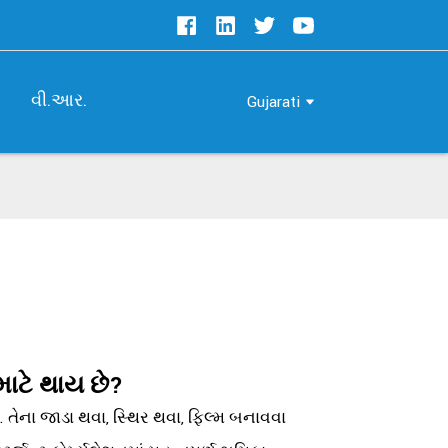
વી.આર.
Gujarati
માટે થાય છે?
 તેના જાડા થવા, સ્થિર થવા, ફિલ્મ બનાવવા