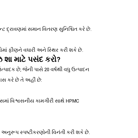
ન્ટ દ્રાવણમાં સમાન વિતરણ સુનિશ્ચિત કરે છે.
ોમાં ફીણને વધારી અને સ્થિર કરી શકે છે.
ોઝ શા માટે પસંદ કરો?
પાદક છે, જેની પાસે 20 વર્ષથી વધુ ઉત્પાદન
ાસ કરે છે તે અહીં છે:
સ્ટમ્સમાં વિશ્વસનીય કામગીરી સાથે HPMC
ટે અનુરૂપ સ્પષ્ટીકરણોની વિનંતી કરી શકે છે.