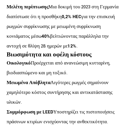
Μελέτη περίπτωσης
Μια δοκιμή του 2023 στη Γερμανία
διαπίστωσε ότι η προσθήκη
0,2% HEC
για την επισκευή
ρωγμών συρρίκνωσης με μειωμένη συρρίκνωση
κονιάματος μέσω
40%
βελτιώνοντας παράλληλα την
αντοχή σε θλίψη 28 ημερών με
12%
.
Βιωσιμότητα και οφέλη κόστους
Οικολογικό
Προέρχεται από ανανεώσιμη κυτταρίνη,
βιοδιασπώμενο και μη τοξικό.
Μειωμένα Απόβλητα
Λιγότερες ρωγμές σημαίνουν
χαμηλότερο κόστος συντήρησης και αντικατάστασης
υλικών.
Συμμόρφωση με LEED
Υποστηρίζει τις πιστοποιήσεις
πράσινων κτιρίων ενισχύοντας την ανθεκτικότητα.