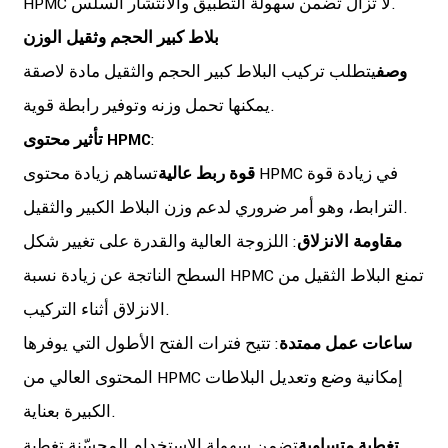
HPMC لا تزال تضمن سهولة التطبيق والانتشار السلس.
بلاط كبير الحجم وثقيل الوزن
وصف
يتطلب تركيب البلاط كبير الحجم والثقيل مادة لاصقة
يمكنها تحمل وزنه وتوفير رابطة قوية.
:
تأثير محتوى HPMC
قوة ربط عالية
تساهم زيادة محتوى HPMC في زيادة قوة
الترابط، وهو أمر ضروري لدعم وزن البلاط الكبير والثقيل.
مقاومة الانزلاق
: اللزوجة العالية والقدرة على تغيير شكل
السطح الناتجة عن زيادة نسبة HPMC تمنع البلاط الثقيل من
الانزلاق أثناء التركيب.
ساعات عمل ممتدة
: تتيح فترات الفتح الأطول التي يوفرها
المحتوى العالي من HPMC إمكانية وضع وتعديل البلاطات
الكبيرة بعناية.
تغطية متساوية
تضمن سهولة الاستخدام المحسّنة تغطية